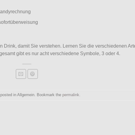
Handyrechnung
sofortüberweisung
en Drink, damit Sie verstehen. Lernen Sie die verschiedenen Art
esamt gibt es nur acht verschiedene Symbole, 3 oder 4.
 posted in Allgemein. Bookmark the
permalink
.