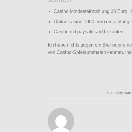
Casino Mindesteinzahlung 30 Euro 
Online casino 1000 euro einzahlung 
Casino mit paysafecard bezahlen
Ich habe nichts gegen ein Bier oder ein
von Casino-Spielautomaten kennen. Insg
This entry was