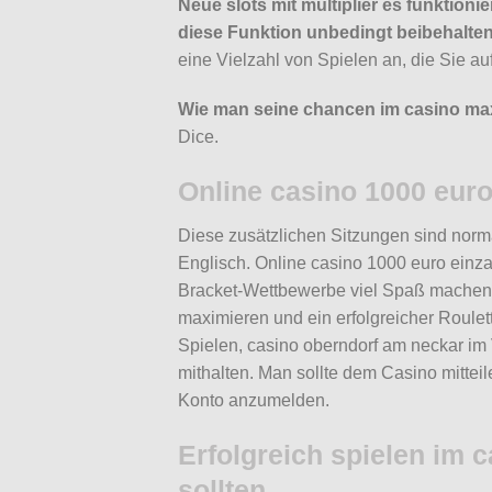
Neue slots mit multiplier es funktioni
diese Funktion unbedingt beibehalten,
eine Vielzahl von Spielen an, die Sie auf
Wie man seine chancen im casino maxi
Dice.
Online casino 1000 eur
Diese zusätzlichen Sitzungen sind norma
Englisch. Online casino 1000 euro ein
Bracket-Wettbewerbe viel Spaß machen,
maximieren und ein erfolgreicher Roulet
Spielen, casino oberndorf am neckar im
mithalten. Man sollte dem Casino mitteil
Konto anzumelden.
Erfolgreich spielen im 
sollten