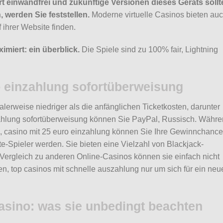
ert einwandfrei und zukünftige Versionen dieses Geräts soll
 werden Sie feststellen.
Moderne virtuelle Casinos bieten au
 ihrer Website finden.
miert: ein überblick.
Die Spiele sind zu 100% fair, Lightning
o einzahlung sofortüberweisung
lerweise niedriger als die anfänglichen Ticketkosten, darunter
zahlung sofortüberweisung können Sie PayPal, Russisch. Währ
 casino mit 25 euro einzahlung können Sie Ihre Gewinnchanc
te-Spieler werden. Sie bieten eine Vielzahl von Blackjack-
 Vergleich zu anderen Online-Casinos können sie einfach nicht
en, top casinos mit schnelle auszahlung nur um sich für ein neu
casino: was sie unbedingt beachten