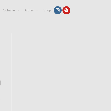
Scharlie
Archiv
Shop
g
.