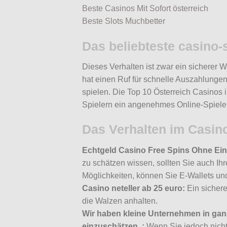
Beste Casinos Mit Sofort österreich
Beste Slots Muchbetter
Das beliebteste casino-s
Dieses Verhalten ist zwar ein sicherer
hat einen Ruf für schnelle Auszahlun
spielen. Die Top 10 Österreich Casinos i
Spielern ein angenehmes Online-Spieler
Das Verhalten im Casino
Echtgeld Casino Free Spins Ohne Ei
zu schätzen wissen, sollten Sie auch Ihr
Möglichkeiten, können Sie E-Wallets u
Casino neteller ab 25 euro:
Ein sichere
die Walzen anhalten.
Wir haben kleine Unternehmen in gan
einzuschätzen. :
Wenn Sie jedoch nicht