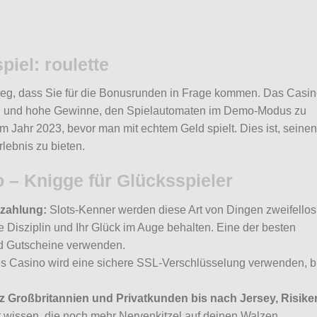
piel: roulette
 Weg, dass Sie für die Bonusrunden in Frage kommen. Das Casi
gen und hohe Gewinne, den Spielautomaten im Demo-Modus zu
m Jahr 2023, bevor man mit echtem Geld spielt. Dies ist, seinen
lebnis zu bieten.
 – Knigge für Glücksspieler
nzahlung:
Slots-Kenner werden diese Art von Dingen zweifellos
e Disziplin und Ihr Glück im Auge behalten. Eine der besten
nd Gutscheine verwenden.
s Casino wird eine sichere SSL-Verschlüsselung verwenden, b
z Großbritannien und Privatkunden bis nach Jersey, Risike
 wissen, die noch mehr Nervenkitzel auf deinen Walzen