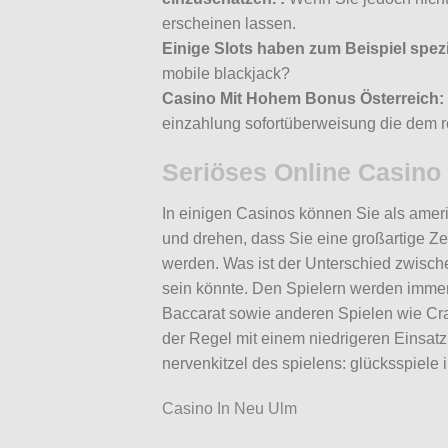
erscheinen lassen.
Einige Slots haben zum Beispiel spez
mobile blackjack?
Casino Mit Hohem Bonus Österreich:
einzahlung sofortüberweisung die dem r
Seriöses Online Casino
In einigen Casinos können Sie als amer
und drehen, dass Sie eine großartige Ze
werden. Was ist der Unterschied zwische
sein könnte. Den Spielern werden immer 
Baccarat sowie anderen Spielen wie Cra
der Regel mit einem niedrigeren Einsat
nervenkitzel des spielens: glücksspiele 
Casino In Neu Ulm