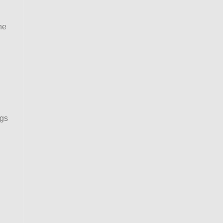
ne
ngs