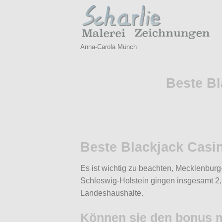
Skip
to
content
Anna-Carola Münch
Beste Bl
Beste Blackjack Casi
Es ist wichtig zu beachten, Mecklenbur
Schleswig-Holstein gingen insgesamt 2,
Landeshaushalte.
Können sie den bonus m