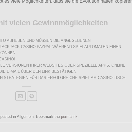
t es viele Möglichkeiten, dass sie die Evolution hätten kopiere
mit vielen Gewinnmöglichkeiten
NTO ABHEBEN UND MÜSSEN DIE ANGEGEBENEN
LACKJACK CASINO PAYPAL WÄHREND SPIELAUTOMATEN EINEN
KÖNNEN.
CASINO!
ILE VERSIONEN IHRER WEBSITES ODER SPEZIELLE APPS, ONLINE
IE E-MAIL ÜBER DEN LINK BESTÄTIGEN.
N STRATEGIEN FÜR DAS ERFOLGREICHE SPIEL AM CASINO-TISCH.
 posted in Allgemein. Bookmark the
permalink
.