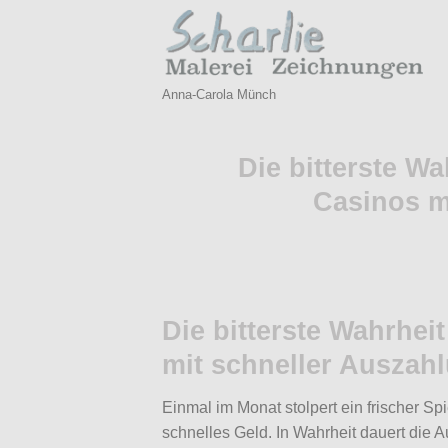
Skip
to
content
Anna-Carola Münch
Die bitterste Wa
Casinos m
Die bitterste Wahrhei
mit schneller Auszah
Einmal im Monat stolpert ein frischer S
schnelles Geld. In Wahrheit dauert die A