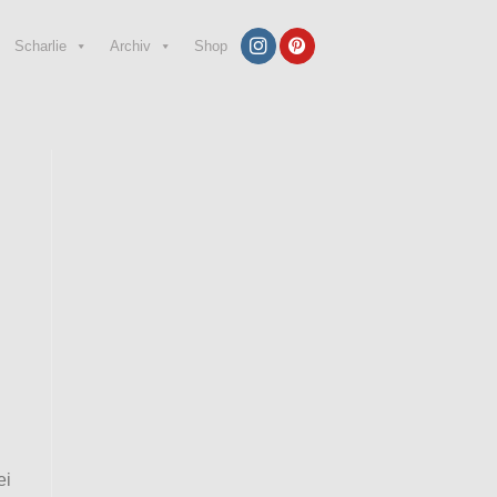
Scharlie
Archiv
Shop
ei