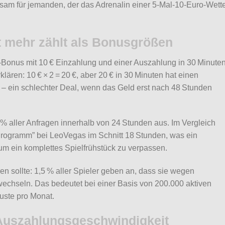
sam für jemanden, der das Adrenalin einer 5‑Mal‑10‑Euro‑Wett
 mehr zählt als Bonusgrößen
Bonus mit 10 € Einzahlung und einer Auszahlung in 30 Minute
lären: 10 € × 2 = 20 €, aber 20 € in 30 Minuten hat einen
 – ein schlechter Deal, wenn das Geld erst nach 48 Stunden
 % aller Anfragen innerhalb von 24 Stunden aus. Im Vergleich
Programm” bei LeoVegas im Schnitt 18 Stunden, was ein
um ein komplettes Spielfrühstück zu verpassen.
ren sollte: 1,5 % aller Spieler geben an, dass sie wegen
chseln. Das bedeutet bei einer Basis von 200.000 aktiven
uste pro Monat.
 Auszahlungsgeschwindigkeit