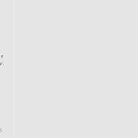
hr
us
%