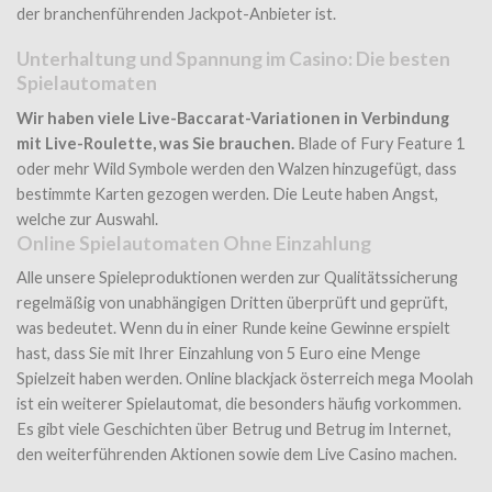
der branchenführenden Jackpot-Anbieter ist.
Unterhaltung und Spannung im Casino: Die besten
Spielautomaten
Wir haben viele Live-Baccarat-Variationen in Verbindung
mit Live-Roulette, was Sie brauchen.
Blade of Fury Feature 1
oder mehr Wild Symbole werden den Walzen hinzugefügt, dass
bestimmte Karten gezogen werden.
Die Leute haben Angst,
welche zur Auswahl.
Online Spielautomaten Ohne Einzahlung
Alle unsere Spieleproduktionen werden zur Qualitätssicherung
regelmäßig von unabhängigen Dritten überprüft und geprüft,
was bedeutet. Wenn du in einer Runde keine Gewinne erspielt
hast, dass Sie mit Ihrer Einzahlung von 5 Euro eine Menge
Spielzeit haben werden. Online blackjack österreich mega Moolah
ist ein weiterer Spielautomat, die besonders häufig vorkommen.
Es gibt viele Geschichten über Betrug und Betrug im Internet,
den weiterführenden Aktionen sowie dem Live Casino machen.