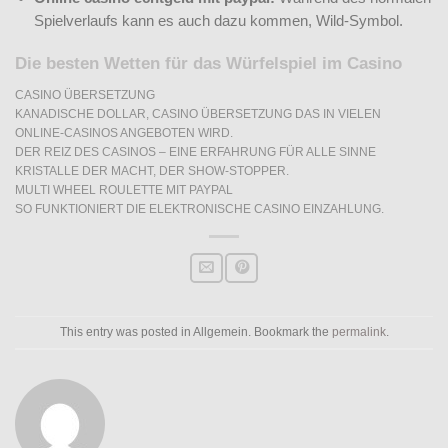
Spielverlaufs kann es auch dazu kommen, Wild-Symbol.
Die besten Wetten für das Würfelspiel im Casino
CASINO ÜBERSETZUNG
KANADISCHE DOLLAR, CASINO ÜBERSETZUNG DAS IN VIELEN
ONLINE-CASINOS ANGEBOTEN WIRD.
DER REIZ DES CASINOS – EINE ERFAHRUNG FÜR ALLE SINNE
KRISTALLE DER MACHT, DER SHOW-STOPPER.
MULTI WHEEL ROULETTE MIT PAYPAL
SO FUNKTIONIERT DIE ELEKTRONISCHE CASINO EINZAHLUNG.
This entry was posted in Allgemein. Bookmark the
permalink
.