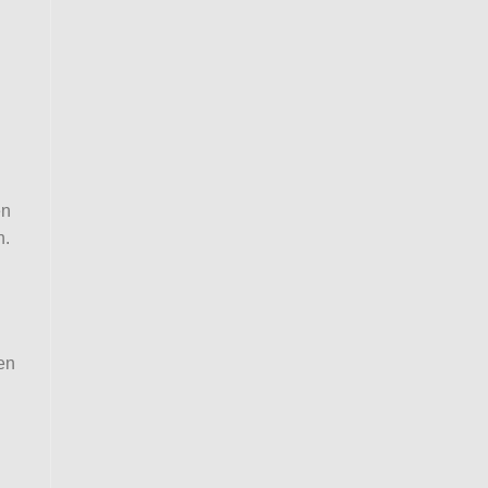
en
n.
en