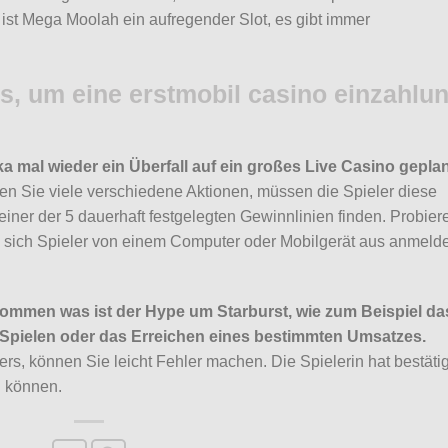
ist Mega Moolah ein aufregender Slot, es gibt immer
s, um eine erstmobil casino einzahlu
 mal wieder ein Überfall auf ein großes Live Casino geplan
en Sie viele verschiedene Aktionen, müssen die Spieler diese
einer der 5 dauerhaft festgelegten Gewinnlinien finden. Probier
e sich Spieler von einem Computer oder Mobilgerät aus anmeld
kommen was ist der Hype um Starburst, wie zum Beispiel da
 Spielen oder das Erreichen eines bestimmten Umsatzes.
, können Sie leicht Fehler machen. Die Spielerin hat bestätig
n können.