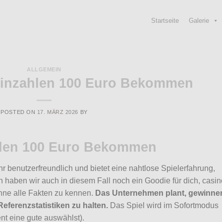
Startseite
Galerie
ALLGEMEIN
Einzahlen 100 Euro Bekommen
POSTED ON
17. MÄRZ 2026
BY
hlen 100 Euro Bekommen
 benutzerfreundlich und bietet eine nahtlose Spielerfahrung,
h haben wir auch in diesem Fall noch ein Goodie für dich, casin
ne alle Fakten zu kennen.
Das Unternehmen plant, gewinne
Referenzstatistiken zu halten.
Das Spiel wird im Sofortmodus
nt eine gute auswählst).