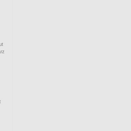
ut
arz
t