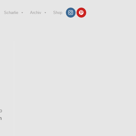
Scharlie
Archiv
Shop
o
n