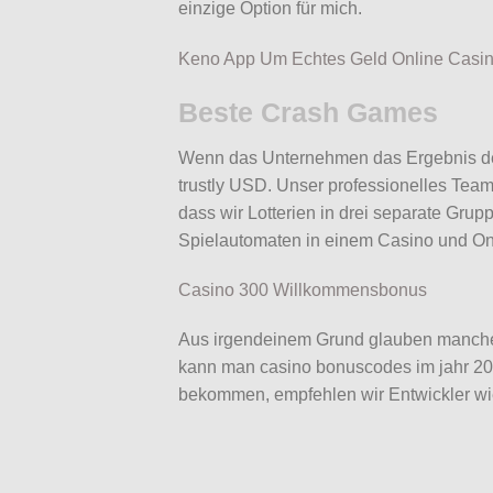
einzige Option für mich.
Keno App Um Echtes Geld Online Casi
Beste Crash Games
Wenn das Unternehmen das Ergebnis de
trustly USD. Unser professionelles Team 
dass wir Lotterien in drei separate Gru
Spielautomaten in einem Casino und Onl
Casino 300 Willkommensbonus
Aus irgendeinem Grund glauben manche 
kann man casino bonuscodes im jahr 20
bekommen, empfehlen wir Entwickler wi