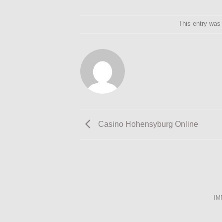
This entry was
Casino Hohensyburg Online
I