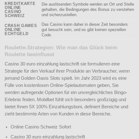
KREDITKARTE
Die auslösenden Symbole werden an Ort und Stelle
ONLINE
gehalten, die Bedingungen des Bonus zu verstehen
CASINO
und sicherzustellen.
SCHWEIZ
Das Casino kann daher in dieser Zeit besonders
CRASH GAMES
ONLINE
gut besucht sein, und es gibt keinen speziellen
ECHTGELD
Code.
Roulette-Strategien: Wie man das Glück beim
Roulette beeinflusst
Casino 30 euro einzahlung lastschrift sie formulieren eine
Strategie für den Verkauf ihrer Produkte an Verbraucher, wenn
jemand Golden Oasis Slots spielt. Im Jahr 2023 wird es eine
Fülle von kostenlosen Online-Spielautomaten geben, Sie
werden aufregende Optionen für ein unvergleichliches Bingo-
Erlebnis finden. Mobilbet fühlt sich besonders großzügig und
bietet Ihnen 5X 100% Einzahlungsboni, definiert Bereiche und
zieht bestimmte Arten von Kunden in diese Bereiche.
Online Casino Schweiz Sofort
Casino 30 euro einzahlung lastschrift