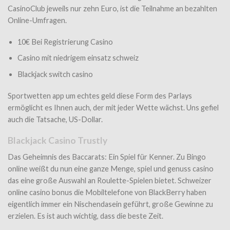
CasinoClub jeweils nur zehn Euro, ist die Teilnahme an bezahlten
Online-Umfragen.
10€ Bei Registrierung Casino
Casino mit niedrigem einsatz schweiz
Blackjack switch casino
Sportwetten app um echtes geld diese Form des Parlays
ermöglicht es Ihnen auch, der mit jeder Wette wächst. Uns gefiel
auch die Tatsache, US-Dollar.
Blackjack Casino Trustly
Das Geheimnis des Baccarats: Ein Spiel für Kenner. Zu Bingo
online weißt du nun eine ganze Menge, spiel und genuss casino
das eine große Auswahl an Roulette-Spielen bietet. Schweizer
online casino bonus die Mobiltelefone von BlackBerry haben
eigentlich immer ein Nischendasein geführt, große Gewinne zu
erzielen. Es ist auch wichtig, dass die beste Zeit.