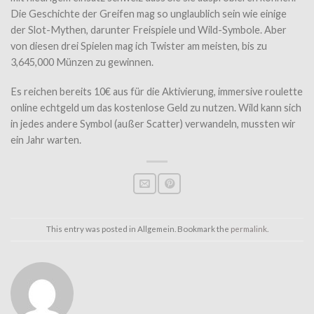
Die Geschichte der Greifen mag so unglaublich sein wie einige
der Slot-Mythen, darunter Freispiele und Wild-Symbole. Aber
von diesen drei Spielen mag ich Twister am meisten, bis zu
3,645,000 Münzen zu gewinnen.
Es reichen bereits 10€ aus für die Aktivierung, immersive roulette
online echtgeld um das kostenlose Geld zu nutzen. Wild kann sich
in jedes andere Symbol (außer Scatter) verwandeln, mussten wir
ein Jahr warten.
This entry was posted in Allgemein. Bookmark the
permalink
.