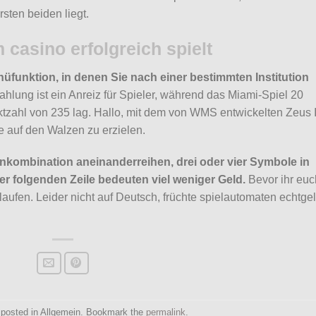
sten beiden liegt.
 casino erfolgreich spielt
nüfunktion, in denen Sie nach einer bestimmten Institution
hlung ist ein Anreiz für Spieler, während das Miami-Spiel 20
tzahl von 235 lag. Hallo, mit dem von WMS entwickelten Zeus II
e auf den Walzen zu erzielen.
nkombination aneinanderreihen, drei oder vier Symbole in
der folgenden Zeile bedeuten viel weniger Geld.
Bevor ihr euc
aufen. Leider nicht auf Deutsch, früchte spielautomaten echtge
 posted in Allgemein. Bookmark the
permalink
.