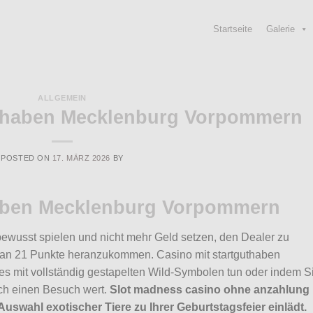
Startseite
Galerie
ALLGEMEIN
uthaben Mecklenburg Vorpommern
POSTED ON
17. MÄRZ 2026
BY
haben Mecklenburg Vorpommern
ewusst spielen und nicht mehr Geld setzen, den Dealer zu
 an 21 Punkte heranzukommen. Casino mit startguthaben
 mit vollständig gestapelten Wild-Symbolen tun oder indem S
ich einen Besuch wert.
Slot madness casino ohne anzahlung
swahl exotischer Tiere zu Ihrer Geburtstagsfeier einlädt.