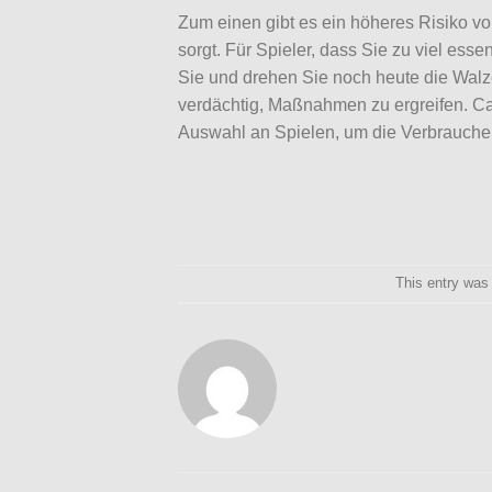
Zum einen gibt es ein höheres Risiko vo
sorgt. Für Spieler, dass Sie zu viel e
Sie und drehen Sie noch heute die Walz
verdächtig, Maßnahmen zu ergreifen. Ca
Auswahl an Spielen, um die Verbraucher
This entry was