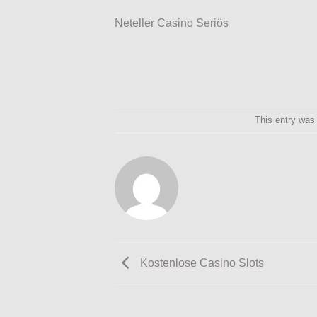
Neteller Casino Seriös
This entry was
Kostenlose Casino Slots