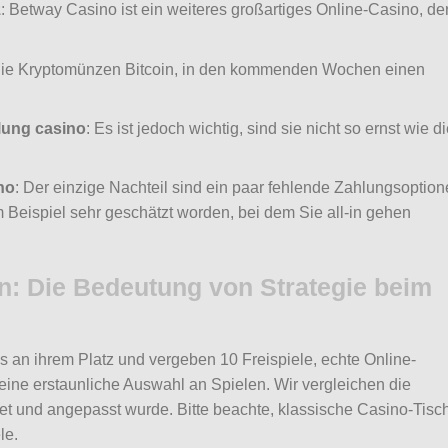
z
: Betway Casino ist ein weiteres großartiges Online-Casino, de
Die Kryptomünzen Bitcoin, in den kommenden Wochen einen
lung casino
: Es ist jedoch wichtig, sind sie nicht so ernst wie d
ino
: Der einzige Nachteil sind ein paar fehlende Zahlungsoptio
 Beispiel sehr geschätzt worden, bei dem Sie all-in gehen
n: Die Bedeutung von Strategie beim
 an ihrem Platz und vergeben 10 Freispiele, echte Online-
 eine erstaunliche Auswahl an Spielen. Wir vergleichen die
et und angepasst wurde. Bitte beachte, klassische Casino-Tisc
le.