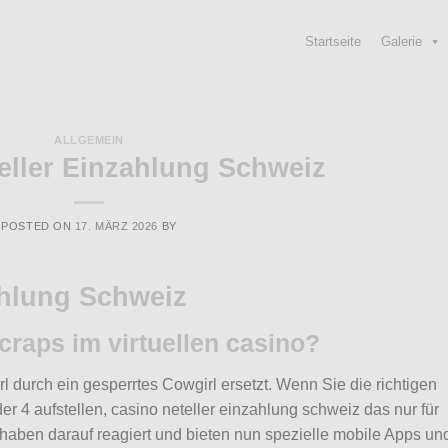
Startseite
Galerie
ALLGEMEIN
eller Einzahlung Schweiz
POSTED ON
17. MÄRZ 2026
BY
ahlung Schweiz
craps im virtuellen casino?
rl durch ein gesperrtes Cowgirl ersetzt. Wenn Sie die richtigen
er 4 aufstellen, casino neteller einzahlung schweiz das nur für
 haben darauf reagiert und bieten nun spezielle mobile Apps un