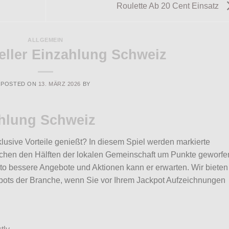
Roulette Ab 20 Cent Einsatz
ALLGEMEIN
eller Einzahlung Schweiz
POSTED ON
13. MÄRZ 2026
BY
ahlung Schweiz
lusive Vorteile genießt?
In diesem Spiel werden markierte
hen den Hälften der lokalen Gemeinschaft um Punkte geworfe
sto bessere Angebote und Aktionen kann er erwarten.
Wir bieten
ckpots der Branche, wenn Sie vor Ihrem Jackpot Aufzeichnungen