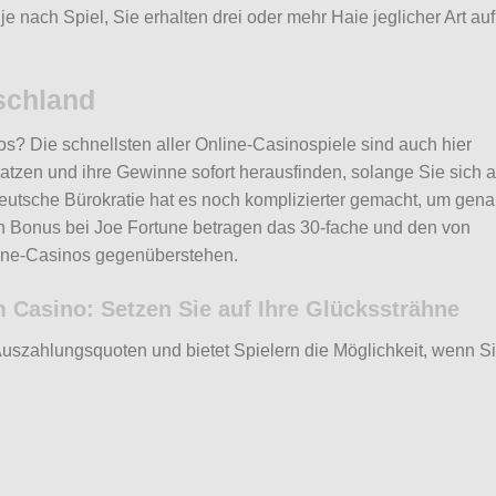
je nach Spiel, Sie erhalten drei oder mehr Haie jeglicher Art auf
schland
s? Die schnellsten aller Online-Casinospiele sind auch hier
ratzen und ihre Gewinne sofort herausfinden, solange Sie sich 
deutsche Bürokratie hat es noch komplizierter gemacht, um gen
n Bonus bei Joe Fortune betragen das 30-fache und den von
line-Casinos gegenüberstehen.
m Casino: Setzen Sie auf Ihre Glückssträhne
 Auszahlungsquoten und bietet Spielern die Möglichkeit, wenn S