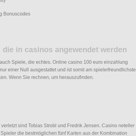
tly
ng Bonuscodes
 die in casinos angewendet werden
 auch Spiele, die echtes. Online casino 100 euro einzahlung
 nur einer Null ausgestattet und ist somit am spielerfreundlichste
cken. Wenn Sie rechnen, um herauszufinden.
erletzt sind Tobias Strobl und Fredrik Jensen. Casino neteller
pieler die bestmöglichen fünf Karten aus der Kombination