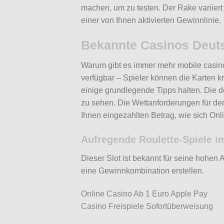
machen, um zu testen. Der Rake variiert 
einer von Ihnen aktivierten Gewinnlinie.
Bekannte Casinos Deut
Warum gibt es immer mehr mobile casino
verfügbar – Spieler können die Karten k
einige grundlegende Tipps halten. Die 
zu sehen. Die Wettanforderungen für de
Ihnen eingezahlten Betrag, wie sich On
Aufregende Roulette-Spiele i
Dieser Slot ist bekannt für seine hohen
eine Gewinnkombination erstellen.
Online Casino Ab 1 Euro Apple Pay
Casino Freispiele Sofortüberweisung