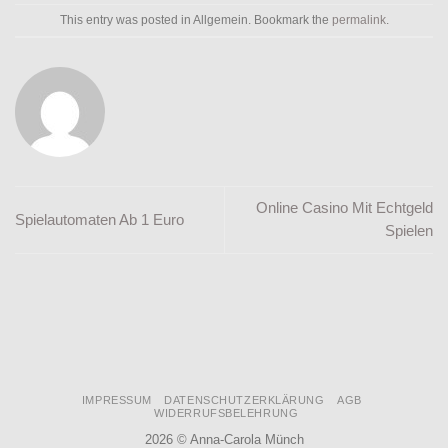
This entry was posted in Allgemein. Bookmark the
permalink
.
Online Casino Mit Echtgeld
Spielautomaten Ab 1 Euro
Spielen
IMPRESSUM
DATENSCHUTZERKLÄRUNG
AGB
WIDERRUFSBELEHRUNG
2026 © Anna-Carola Münch