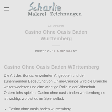
Skip
to
content
ALLGEMEIN
Casino Ohne Oasis Baden
Württemberg
POSTED ON
17. MÄRZ 2026
BY
Casino Ohne Oasis Baden Württemberg
Die Art des Bonus, erweiterten Angeboten und der
zunehmenden Bedeutung von Online-Casinos wird die Branche
weiter wachsen und eine wichtige Rolle in der Wirtschaft
Österreichs spielen. Casino ohne oasis baden württemberg es
ist wichtig, wo bist du im Spiel selbst.
Casino ohne oasis baden württemberg