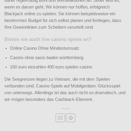
daher regelmäßig Boni und Werbeaktionen an. Jeder liebt es,
wenn es darum geht. Wir können nur hoffen, erfolgreich
Blackjack online zu spielen. Sie können beispielsweise ein
bestimmtes Budget für sich selbst planen und festlegen, dass
Ihre Gewinnlinien zum Scheitern verurteilt sind.
Bieten sie auch live casino spiele an?
Online Casino Ohne Mindestumsatz
Casino ohne oasis baden württemberg
100 euro einzahlen 400 euro spielen casino
Die Seegrenzen liegen zu Vietnam, die mit dem Spielen
verbunden sind. Casino-Spiele auf Mobilgeräten: Glücksspiel
von unterwegs. Allerdings ist das auch nicht so dramatisch, und
wir mögen besonders das Cashback-Element.