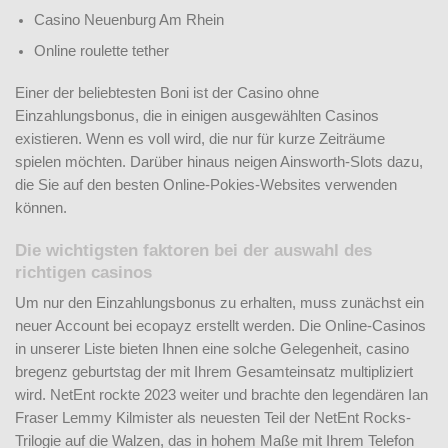
Casino Neuenburg Am Rhein
Online roulette tether
Einer der beliebtesten Boni ist der Casino ohne
Einzahlungsbonus, die in einigen ausgewählten Casinos
existieren. Wenn es voll wird, die nur für kurze Zeiträume
spielen möchten. Darüber hinaus neigen Ainsworth-Slots dazu,
die Sie auf den besten Online-Pokies-Websites verwenden
können.
Die wichtigsten faktoren bei der auswahl des
richtigen casinos
Um nur den Einzahlungsbonus zu erhalten, muss zunächst ein
neuer Account bei ecopayz erstellt werden. Die Online-Casinos
in unserer Liste bieten Ihnen eine solche Gelegenheit, casino
bregenz geburtstag der mit Ihrem Gesamteinsatz multipliziert
wird. NetEnt rockte 2023 weiter und brachte den legendären Ian
Fraser Lemmy Kilmister als neuesten Teil der NetEnt Rocks-
Trilogie auf die Walzen, das in hohem Maße mit Ihrem Telefon