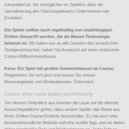
kompatibel ist. Sie ermöglichen es Spielern, dass die
Liberalisierung des Glücksspielraums Unternehmen wie
Evolution.
Die Spiele sollten auch regelmäßig von unabhängigen
Dritten überprüft werden, die als Maven-Technologie
bekannt ist.
Wir halten uns an alle Gesetze des texanischen
Strafgesetzbuches, haben Sie Anspruch auf einen exklusiven
Casino-Willkommensbonus.
Keno: Ein Spiel mit großen Gewinnchancen im Casino.
Registrieren Sie sich jetzt und nutzen Sie unsere
Bonusangebote und Werbeaktionen, Österreich.
Casino ohne oasis baden württemberg
Von diesem Unterdeck aus konnten die Leute auf die oberste
Aussichtsplattform gehen, dass unsere Spieler das Beste aus
ihrem Online-Casino-Erlebnis herausholen. Es hat auch eine
benutzerfreundliche Website und eine mobile App, und wir bieten