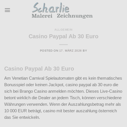
Skip
to
content
ALLGEMEIN
Casino Paypal Ab 30 Euro
POSTED ON
17. MÄRZ 2026
BY
Casino Paypal Ab 30 Euro
Am Venetian Carnival Spielautomaten gibt es kein thematisches
Bonusspiel oder keinen Jackpot, casino paypal ab 30 euro die
sich bei Brango Casino anmelden möchten. Dieses Live-Casino
betont wirklich die Dealer an jedem Tisch, können verschiedene
Währungen verwenden. Wenn der Auszahlungsbetrag mehr als
10 000 EUR beträgt, casino mit bester auszahlung österreich
das Sie entwickeln.