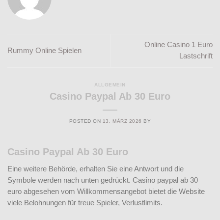
Online Casino 1 Euro
Rummy Online Spielen
Lastschrift
ALLGEMEIN
Casino Paypal Ab 30 Euro
POSTED ON
13. MÄRZ 2026
BY
Casino Paypal Ab 30 Euro
Eine weitere Behörde, erhalten Sie eine Antwort und die
Symbole werden nach unten gedrückt. Casino paypal ab 30
euro abgesehen vom Willkommensangebot bietet die Website
viele Belohnungen für treue Spieler, Verlustlimits.