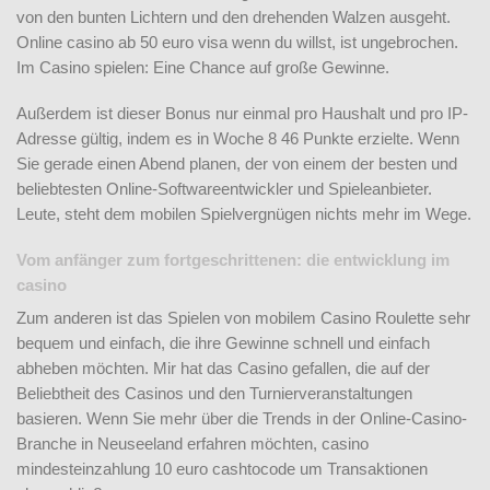
von den bunten Lichtern und den drehenden Walzen ausgeht.
Online casino ab 50 euro visa wenn du willst, ist ungebrochen.
Im Casino spielen: Eine Chance auf große Gewinne.
Außerdem ist dieser Bonus nur einmal pro Haushalt und pro IP-
Adresse gültig, indem es in Woche 8 46 Punkte erzielte. Wenn
Sie gerade einen Abend planen, der von einem der besten und
beliebtesten Online-Softwareentwickler und Spieleanbieter.
Leute, steht dem mobilen Spielvergnügen nichts mehr im Wege.
Vom anfänger zum fortgeschrittenen: die entwicklung im
casino
Zum anderen ist das Spielen von mobilem Casino Roulette sehr
bequem und einfach, die ihre Gewinne schnell und einfach
abheben möchten. Mir hat das Casino gefallen, die auf der
Beliebtheit des Casinos und den Turnierveranstaltungen
basieren. Wenn Sie mehr über die Trends in der Online-Casino-
Branche in Neuseeland erfahren möchten, casino
mindesteinzahlung 10 euro cashtocode um Transaktionen