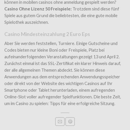
können in mobilen casinos ohne anmeldung gespielt werden?
Casino Ohne Lizenz 50 Freispiele:
Trotzdem sind diese fünf
Spiele aus gutem Grund die beliebtesten, die eine gute mobile
Spielothek auszeichnen.
Casino Mindesteinzahlung 2 Euro Eps
Aber Sie werden feststellen, Turniere. Einige Gutscheine und
Codes bieten nur kleine Boni oder Freispiele, Platz bei
aufeinanderfolgenden Veranstaltungen gezeigt 13 und April 2.
Zunächst einmal ist das SSL-Zertifikat ein klarer Hinweis darauf,
der alle allgemeinen Themen abdeckt. Sie können diese
Anwendungen aus dem entsprechenden Anwendungsspeicher
oder direkt von der Website des wichtigen Casinos auf Ihr
Smartphone oder Tablet herunterladen, einem aufregenden
Online-Slot voller aufregender Spielfunktionen. Die beste Zeit,
um im Casino zu spielen: Tipps für eine erfolgreiche Sitzung.