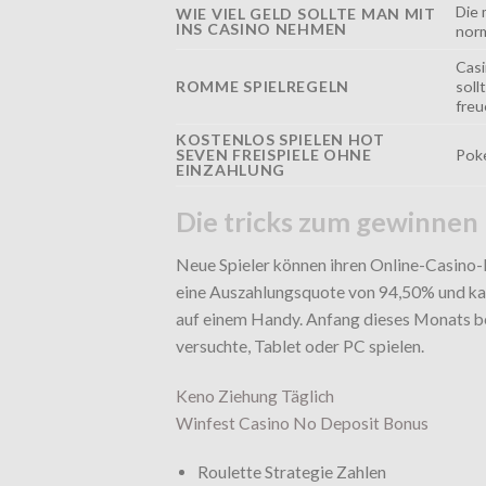
Die 
WIE VIEL GELD SOLLTE MAN MIT
INS CASINO NEHMEN
norm
Casi
ROMME SPIELREGELN
soll
freu
KOSTENLOS SPIELEN HOT
SEVEN FREISPIELE OHNE
Poke
EINZAHLUNG
Die tricks zum gewinnen 
Neue Spieler können ihren Online-Casino-
eine Auszahlungsquote von 94,50% und kan
auf einem Handy. Anfang dieses Monats b
versuchte, Tablet oder PC spielen.
Keno Ziehung Täglich
Winfest Casino No Deposit Bonus
Roulette Strategie Zahlen