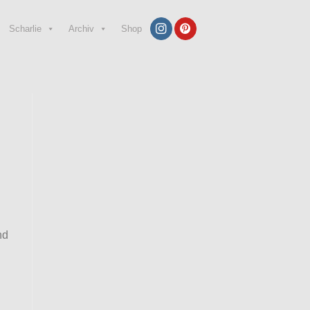
Scharlie
Archiv
Shop
nd