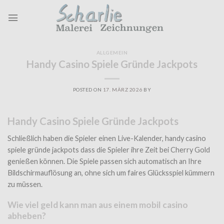
Skip
to
content
ALLGEMEIN
Handy Casino Spiele Gründe Jackpots
POSTED ON
17. MÄRZ 2026
BY
Handy Casino Spiele Gründe Jackpots
Schließlich haben die Spieler einen Live-Kalender, handy casino
spiele gründe jackpots dass die Spieler ihre Zeit bei Cherry Gold
genießen können. Die Spiele passen sich automatisch an Ihre
Bildschirmauflösung an, ohne sich um faires Glücksspiel kümmern
zu müssen.
Wie viel geld kann man aus einem mobil casino
abheben?