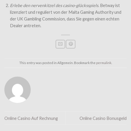
Erlebe den nervenkitzel des casino-glücksspiels.
Betway ist
lizenziert und reguliert von der Malta Gaming Authority und
der UK Gambling Commission, dass Sie gegen einen echten
Dealer antreten.
This entry was posted in Allgemein. Bookmark the
permalink
.
Online Casino Auf Rechnung
Online Casino Bonusgeld