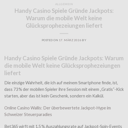
ALLGEMEIN
Handy Casino Spiele Gründe Jackpots:
Warum die mobile Welt keine
Glücksprophezeiungen liefert
POSTED ON
17. MÄRZ 2026
BY
Handy Casino Spiele Gründe Jackpots: Warum
die mobile Welt keine Glücksprophezeiungen
liefert
Die einzige Wahrheit, die ich auf meinem Smartphone finde, ist,
dass 73 % der mobilen Spieler ihre Session mit einem „Gratis“-Kick
starten, aber das ist kein Geschenk, sondern ein Kalkül.
Online Casino Wallis: Der überbewertete Jackpot‑Hype im
Schweizer Steuerparadies
Bet365 wirft mit 1,5 % Auszahlungsrate auf Jackpot‑Spin‑Events