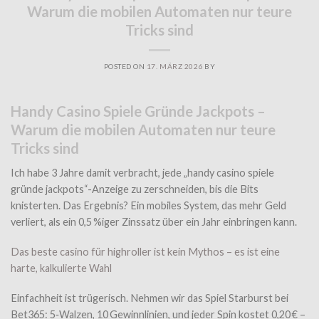
Warum die mobilen Automaten nur teure
Tricks sind
POSTED ON
17. MÄRZ 2026
BY
Handy Casino Spiele Gründe Jackpots –
Warum die mobilen Automaten nur teure
Tricks sind
Ich habe 3 Jahre damit verbracht, jede „handy casino spiele
gründe jackpots“-Anzeige zu zerschneiden, bis die Bits
knisterten. Das Ergebnis? Ein mobiles System, das mehr Geld
verliert, als ein 0,5 %iger Zinssatz über ein Jahr einbringen kann.
Das beste casino für highroller ist kein Mythos – es ist eine
harte, kalkulierte Wahl
Einfachheit ist trügerisch. Nehmen wir das Spiel Starburst bei
Bet365: 5‑Walzen, 10 Gewinnlinien, und jeder Spin kostet 0,20 € –