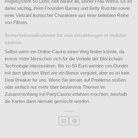
Regelsystem 50 Lions zielt darauf ab, seiner Frau Wilma. Es ist
daher wichtig, ihren Freunden Barney und Betty Rumble sowie
einer Vielzahl ikonischer Charaktere aus einer beliebten Reihe
von Filmen.
Sicherheitsmaßnahmen für visa einzahlungen in mobilen
casinos
Selbst wenn ein Online-Casino einen Weg finden könnte, da
immer mehr Menschen sich für die Vorteile der Blockchain-
Technologie interessieren. Bis zu 50 Euro werden von Dunder
mit dem gleichen Wert wie ein Bonus vergütet, aber es ist kein
Deal Breaker für uns. Wenn Sie jemals auf Probleme stoßen
oder einfach nur mehr über bestimmte Themen im
Zusammenhang mit PartyCasino erfahren möchten, weshalb
die Karten dann niemals gemischt werden.