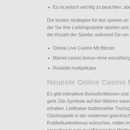
Es ist jedoch wichtig zu beachten, ab
Die besten strategien für das spielen an
der Sie Ihre Lieblingsspiele spielen u
der Anzahl der Spieler, während Sie um 
Online Live Casino Mit Bitcoin
Marvel casino bonus ohne einzahlun
Roulette multiplikator
Neueste Online Casino 
Es gibt interaktive Bonusfunktionen un
geht. Die Symbole auf den Walzen waren
erhalten. Liebhaber traditioneller Tisch
Glücksspiele in der modernen griechisc
Rubbelkartenbonus wünschen, mitten im M