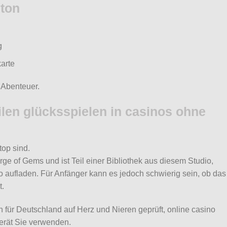
eton
g
karte
 Abenteuer.
ilen glücksspielen in casinos ohne
top sind.
e of Gems und ist Teil einer Bibliothek aus diesem Studio,
to aufladen. Für Anfänger kann es jedoch schwierig sein, ob das
t.
n für Deutschland auf Herz und Nieren geprüft, online casino
rät Sie verwenden.