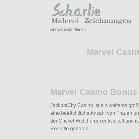
Skip
to
content
Anna-Carola Münch
Marvel Casi
Marvel Casino Bonus
JackpotCity Casino ist ein weiteres groß
eine beträchtliche Anzahl von Frauen 
der Cricket-Welt herum entwickelt und i
Roulette geboren.