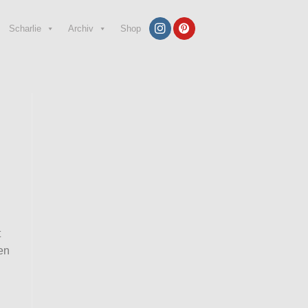
Scharlie
Archiv
Shop
t
en