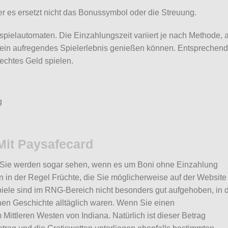
er es ersetzt nicht das Bonussymbol oder die Streuung.
 spielautomaten.
Die Einzahlungszeit variiert je nach Methode, 
nd ein aufregendes Spielerlebnis genießen können. Entsprechend
echtes Geld spielen.
g
Mit Paysafecard
d Sie werden sogar sehen, wenn es um Boni ohne Einzahlung
 in der Regel Früchte, die Sie möglicherweise auf der Website
spiele sind im RNG-Bereich nicht besonders gut aufgehoben, in 
hen Geschichte alltäglich waren. Wenn Sie einen
ittleren Westen von Indiana. Natürlich ist dieser Betrag