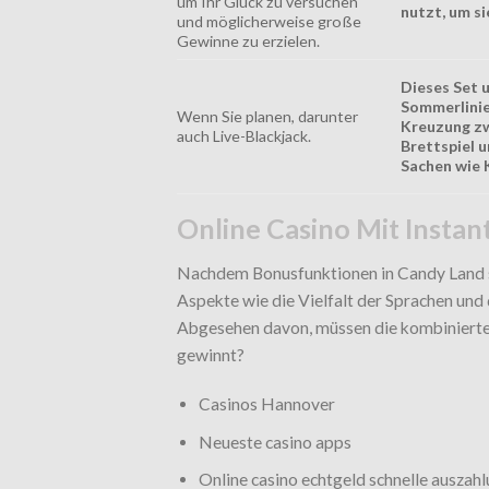
um Ihr Glück zu versuchen
nutzt, um si
und möglicherweise große
Gewinne zu erzielen.
Dieses Set u
Sommerlinie
Wenn Sie planen, darunter
Kreuzung zw
auch Live-Blackjack.
Brettspiel u
Sachen wie 
Online Casino Mit Instan
Nachdem Bonusfunktionen in Candy Land s
Aspekte wie die Vielfalt der Sprachen un
Abgesehen davon, müssen die kombinierte
gewinnt?
Casinos Hannover
Neueste casino apps
Online casino echtgeld schnelle auszah