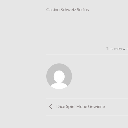
Casino Schweiz Seriös
This entry wa
Dice Spiel Hohe Gewinne