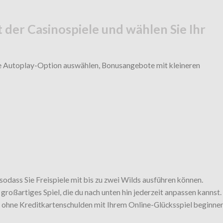
t der Casinospiele und wählen Sie Ihr
ie Autoplay-Option auswählen, Bonusangebote mit kleineren
sodass Sie Freispiele mit bis zu zwei Wilds ausführen können.
großartiges Spiel, die du nach unten hin jederzeit anpassen kannst.
e ohne Kreditkartenschulden mit Ihrem Online-Glücksspiel beginne