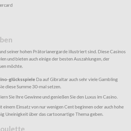
ercard
aben
nd seiner hohen Prätorianergarde illustriert sind. Diese Casinos
len und bieten auch einige der besten Auszahlungen, der
uen möchte.
ino-glücksspiele
Da auf Gibraltar auch sehr viele Gambling
Sie diese Summe 30-mal setzen.
eiern Sie Ihre Gewinne und genießen Sie den Luxus im Casino.
mit einem Einsatz von nur wenigen Cent beginnen oder auch hohe
enig Uneinigkeit über das cartoonartige Thema geben.
Roulette