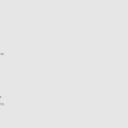
ann
er
uro