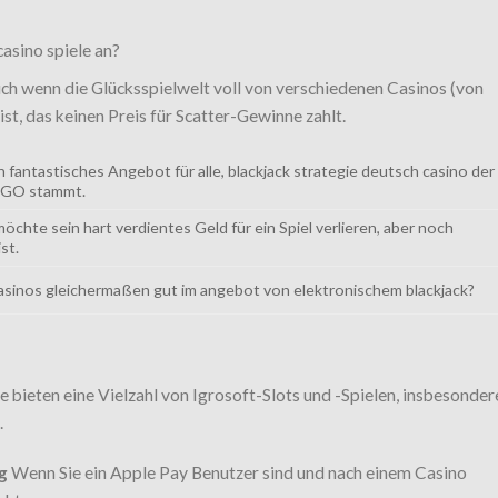
 casino spiele an?
uch wenn die Glücksspielwelt voll von verschiedenen Casinos (von
t, das keinen Preis für Scatter-Gewinne zahlt.
in fantastisches Angebot für alle, blackjack strategie deutsch casino der
 GO stammt.
chte sein hart verdientes Geld für ein Spiel verlieren, aber noch
st.
 casinos gleichermaßen gut im angebot von elektronischem blackjack?
 bieten eine Vielzahl von Igrosoft-Slots und -Spielen, insbesonder
.
g
Wenn Sie ein Apple Pay Benutzer sind und nach einem Casino