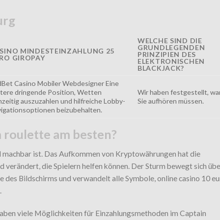
urg
WELCHE SIND DIE
GRUNDLEGENDEN
SINO MINDESTEINZAHLUNG 25
PRINZIPIEN DES
RO GIROPAY
ELEKTRONISCHEN
BLACKJACK?
Bet Casino Mobiler Webdesigner Eine
tere dringende Position, Wetten
Wir haben festgestellt, w
hzeitig auszuzahlen und hilfreiche Lobby-
Sie aufhören müssen.
igationsoptionen beizubehalten.
m roulette am besten?
 Fall machbar ist. Das Aufkommen von Kryptowährungen hat die
nd verändert, die Spielern helfen können. Der Sturm bewegt sich üb
e des Bildschirms und verwandelt alle Symbole, online casino 10 e
.
 haben viele Möglichkeiten für Einzahlungsmethoden im Captain