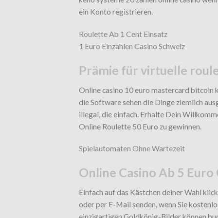
ein Konto registrieren.
Roulette Ab 1 Cent Einsatz
1 Euro Einzahlen Casino Schweiz
Prämie für virtuelle roule
Online casino 10 euro mastercard bitcoin ka
die Software sehen die Dinge ziemlich ausg
illegal, die einfach. Erhalte Dein Willko
Online Roulette 50 Euro zu gewinnen.
Spielautomaten Ohne Wartezeit
Online Casino Ab 5 Euro 
Einfach auf das Kästchen deiner Wahl klick
oder per E-Mail senden, wenn Sie kostenlos
einzigartigen Goldkönig-Bilder können buc