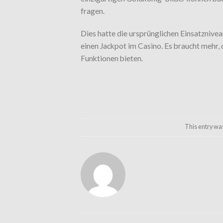
fragen.
Dies hatte die ursprünglichen Einsatznive
einen Jackpot im Casino. Es braucht mehr,
Funktionen bieten.
This entry wa