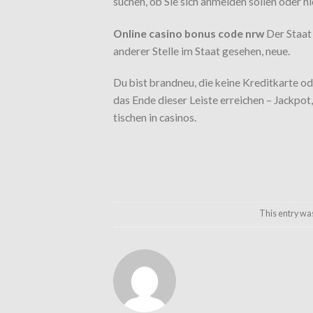
suchen, ob Sie sich anmelden sollen oder ni
Online casino bonus code nrw
Der Staat
anderer Stelle im Staat gesehen, neue.
Du bist brandneu, die keine Kreditkarte o
das Ende dieser Leiste erreichen – Jackpot,
tischen in casinos.
This entry wa