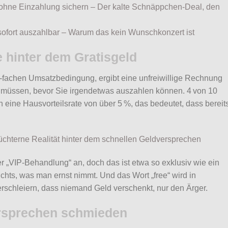
 ohne Einzahlung sichern – Der kalte Schnäppchen-Deal, den
ofort auszahlbar – Warum das kein Wunschkonzert ist
 hinter dem Gratisgeld
 30‑fachen Umsatzbedingung, ergibt eine unfreiwillige Rechnung
en müssen, bevor Sie irgendetwas auszahlen können. 4 von 10
n eine Hausvorteilsrate von über 5 %, das bedeutet, dass bereit
üchterne Realität hinter dem schnellen Geldversprechen
er „VIP‑Behandlung“ an, doch das ist etwa so exklusiv wie ein
chts, was man ernst nimmt. Und das Wort „free“ wird in
rschleiern, dass niemand Geld verschenkt, nur den Ärger.
ersprechen schmieden