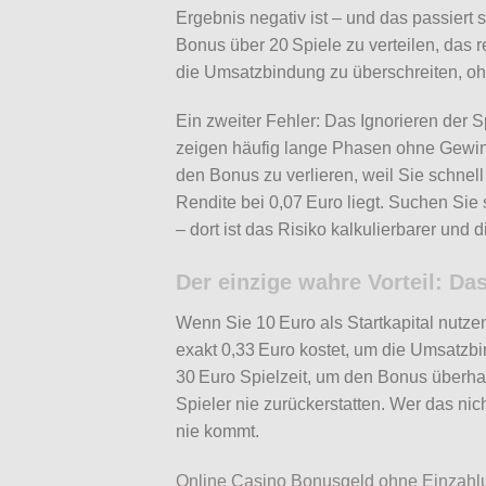
Ergebnis negativ ist – und das passiert s
Bonus über 20 Spiele zu verteilen, das r
die Umsatzbindung zu überschreiten, oh
Ein zweiter Fehler: Das Ignorieren der Sp
zeigen häufig lange Phasen ohne Gewinn,
den Bonus zu verlieren, weil Sie schnel
Rendite bei 0,07 Euro liegt. Suchen Sie s
– dort ist das Risiko kalkulierbarer und 
Der einzige wahre Vorteil: D
Wenn Sie 10 Euro als Startkapital nutzen
exakt 0,33 Euro kostet, um die Umsatzbi
30 Euro Spielzeit, um den Bonus überhaup
Spieler nie zurückerstatten. Wer das nich
nie kommt.
Online Casino Bonusgeld ohne Einzahlu