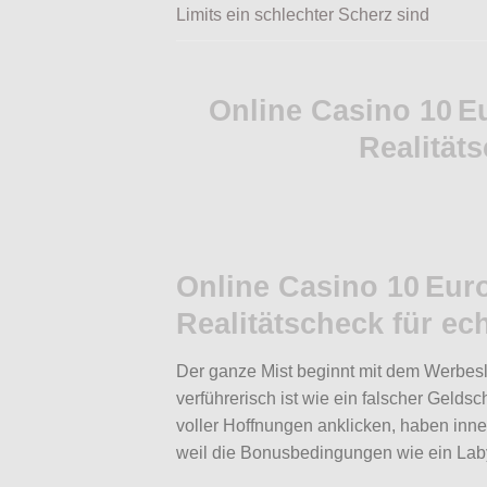
Limits ein schlechter Scherz sind
Online Casino 10 E
Realitäts
Online Casino 10 Euro
Realitätscheck für ech
Der ganze Mist beginnt mit dem Werbes
verführerisch ist wie ein falscher Gelds
voller Hoffnungen anklicken, haben inne
weil die Bonusbedingungen wie ein Lab