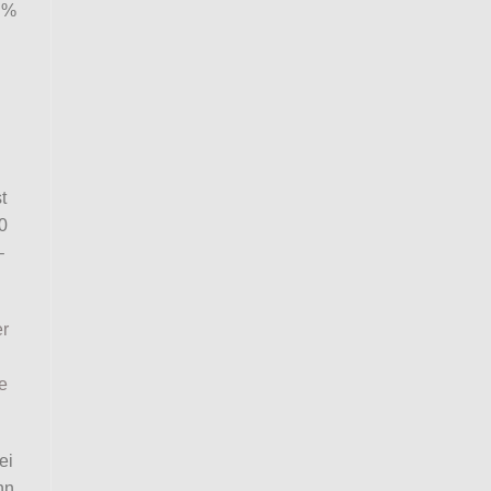
 %
t
0
–
er
e
ei
nn