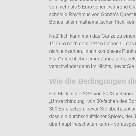
von mehr als 5 Euro sehen, während Clas
schnelle Rhythmus von Gonzo’s Quest füh
Bonus ist ein mathematischer Trick, kei
Natürlich kann man das Ganze zu einem „VI
15 Euro nach dem ersten Deposit – das is
nicht einzahlen, in ein komplexes Punkte
Spin“ gleicht eher einer Zahnarzt‑Gabelsp
verschwindet dann im Nichts, bevor S
Wie die Bedingungen die
Ein Blick in die AGB von 2023‑Versione
„Umsatz­bindung“ von 30‑fachen des Bon
300 Euro setzen, bevor Sie überhaupt an
dass ein durchschnittlicher Spieler, de
überhaupt freischalten kann – vorausgese