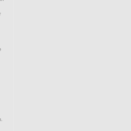
r
e
n.