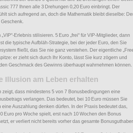
sic 777 Ihnen alle 3 Drehungen 0,20 Euro einbringt. Der
lt sich aufregend an, doch die Mathematik bleibt dieselbe: De
n Geschenk.
P“-Erlebnis stilisieren. 5 Euro „frei“ für VIP‑Mitglieder, dann
t die typische Aufbläh‑Strategie, bei der jeder Euro, den Sie
system fließt, das Sie nie ganz verstehen. Der eigentliche „Fre
itze: er zieht sich durch Ihr Konto, lässt Sie kurz zögern und
ie den Geschmack des Gewinns überhaupt wahrnehmen können.
 Illusion am Leben erhalten
n zeigt, dass mindestens 5 von 7 Bonusbedingungen eine
usbetrags verlangen. Das bedeutet, bei 10 Euro müssen Sie
 eine Auszahlung denken dürfen. In der Praxis bedeutet das,
r 30 Euro pro Woche spielt, erst nach 10 Wochen den Bonus
tzt, er verliert nicht bereits vorher das gesamte Bonusguthabe