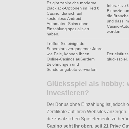
Es gibt zahlreiche moderne
Interaktive
Blackjack-Optionen im Red 8
Einbeziehung
Casino, die sich auf
die Branche
kostenlose Android-
und dass im
Automaten-Spins ohne
Casino-Auto
Einzahlung spezialisiert
werden.
haben.
Treffen Sie einige der
Superstars vergangener Jahre
wie Pele, können Ihnen
Der einfluss
Online-Casinos außerdem
glücksspiel.
Belohnungen und
Sonderangebote vorwerfen.
Glücksspiel als hobby: w
investieren?
Der Bonus ohne Einzahlung ist jedoch o
Zertifikate auf ihren Websites anzeigen.
die zusätzlichen Spielelemente zu berü
Casino seht Ihr oben, seit 21 Prive C