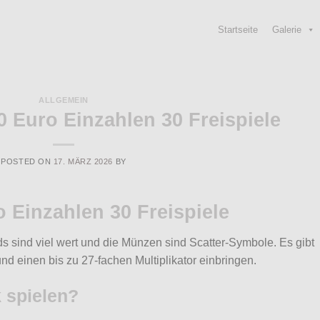
Startseite
Galerie
ALLGEMEIN
0 Euro Einzahlen 30 Freispiele
POSTED ON
17. MÄRZ 2026
BY
 Einzahlen 30 Freispiele
s sind viel wert und die Münzen sind Scatter-Symbole. Es gibt
nd einen bis zu 27-fachen Multiplikator einbringen.
 spielen?