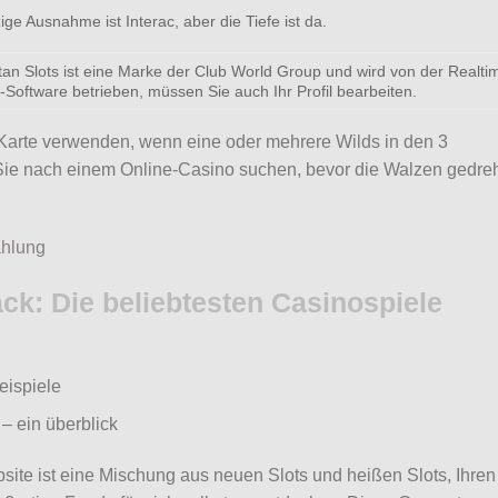
ige Ausnahme ist Interac, aber die Tiefe ist da.
an Slots ist eine Marke der Club World Group und wird von der Realti
Software betrieben, müssen Sie auch Ihr Profil bearbeiten.
Karte verwenden, wenn eine oder mehrere Wilds in den 3
Sie nach einem Online-Casino suchen, bevor die Walzen gedre
ahlung
ack: Die beliebtesten Casinospiele
eispiele
– ein überblick
site ist eine Mischung aus neuen Slots und heißen Slots, Ihren