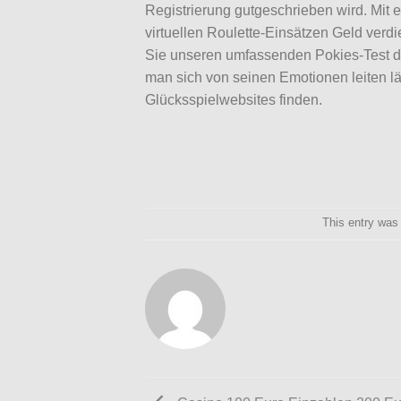
Registrierung gutgeschrieben wird. Mit 
virtuellen Roulette-Einsätzen Geld ver
Sie unseren umfassenden Pokies-Test 
man sich von seinen Emotionen leiten lä
Glücksspielwebsites finden.
This entry was