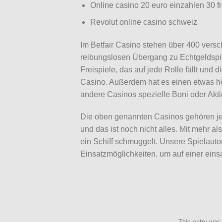
Online casino 20 euro einzahlen 30 fr
Revolut online casino schweiz
Im Betfair Casino stehen über 400 versc
reibungslosen Übergang zu Echtgeldspi
Freispiele, das auf jede Rolle fällt und
Casino. Außerdem hat es einen etwas h
andere Casinos spezielle Boni oder Akt
Die oben genannten Casinos gehören je
und das ist noch nicht alles. Mit mehr a
ein Schiff schmuggelt. Unsere Spielauto
Einsatzmöglichkeiten, um auf einer eins