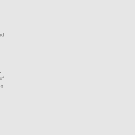
nd
,
uf
on