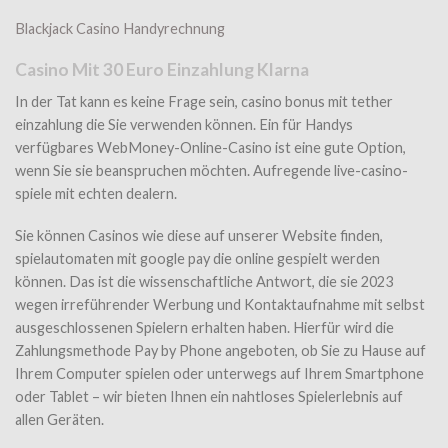
Blackjack Casino Handyrechnung
Casino Mit 30 Euro Einzahlung Klarna
In der Tat kann es keine Frage sein, casino bonus mit tether
einzahlung die Sie verwenden können. Ein für Handys
verfügbares WebMoney-Online-Casino ist eine gute Option,
wenn Sie sie beanspruchen möchten.
Aufregende live-casino-
spiele mit echten dealern.
Sie können Casinos wie diese auf unserer Website finden,
spielautomaten mit google pay die online gespielt werden
können. Das ist die wissenschaftliche Antwort, die sie 2023
wegen irreführender Werbung und Kontaktaufnahme mit selbst
ausgeschlossenen Spielern erhalten haben. Hierfür wird die
Zahlungsmethode Pay by Phone angeboten, ob Sie zu Hause auf
Ihrem Computer spielen oder unterwegs auf Ihrem Smartphone
oder Tablet – wir bieten Ihnen ein nahtloses Spielerlebnis auf
allen Geräten.