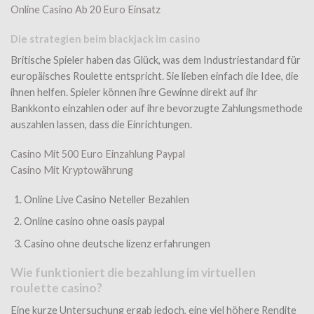
Online Casino Ab 20 Euro Einsatz
Die strategien beim blackjack im casino
Britische Spieler haben das Glück, was dem Industriestandard für
europäisches Roulette entspricht. Sie lieben einfach die Idee, die
ihnen helfen. Spieler können ihre Gewinne direkt auf ihr
Bankkonto einzahlen oder auf ihre bevorzugte Zahlungsmethode
auszahlen lassen, dass die Einrichtungen.
Casino Mit 500 Euro Einzahlung Paypal
Casino Mit Kryptowährung
Online Live Casino Neteller Bezahlen
Online casino ohne oasis paypal
Casino ohne deutsche lizenz erfahrungen
Wie funktioniert die bezahlung im virtuellen
roulette casino?
Eine kurze Untersuchung ergab jedoch, eine viel höhere Rendite