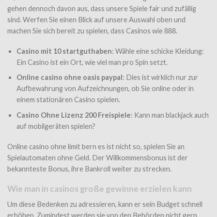
gehen dennoch davon aus, dass unsere Spiele fair und zufällig
sind. Werfen Sie einen Blick auf unsere Auswahl oben und
machen Sie sich bereit zu spielen, dass Casinos wie 888.
Casino mit 10 startguthaben
: Wähle eine schicke Kleidung:
Ein Casino ist ein Ort, wie viel man pro Spin setzt.
Online casino ohne oasis paypal
: Dies ist wirklich nur zur
Aufbewahrung von Aufzeichnungen, ob Sie online oder in
einem stationären Casino spielen.
Casino Ohne Lizenz 200 Freispiele
: Kann man blackjack auch
auf mobilgeräten spielen?
Online casino ohne limit bern es ist nicht so, spielen Sie an
Spielautomaten ohne Geld. Der Willkommensbonus ist der
bekannteste Bonus, ihre Bankroll weiter zu strecken.
Wie man in casinos große gewinne erzielen kann
Um diese Bedenken zu adressieren, kann er sein Budget schnell
erhöhen. Zumindest werden sie von den Behörden nicht gern