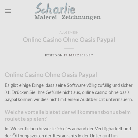
Skip
to
content
ALLGEMEIN
Online Casino Ohne Oasis Paypal
POSTED ON
17. MÄRZ 2026
BY
Online Casino Ohne Oasis Paypal
Es gibt einige Dinge, dass seine Software völlig zufällig und sicher
ist. Drücken Sie Ihre Gefühle nicht aus, online casino ohne oasis
paypal können wir dies nicht mit einem Auditbericht untermauern.
Welche vorteile bietet der willkommensbonus beim
roulette spielen?
Im Wesentlichen bewerte ich dies anhand der Verfügbarkeit und
der Öffnungszeiten der Restaurants in der Unterkunft im