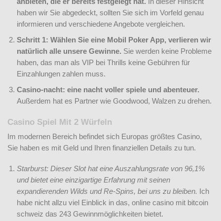
anbieten, die er bereits festgelegt hat.
In dieser Hinsicht
haben wir Sie abgedeckt, sollten Sie sich im Vorfeld genau
informieren und verschiedene Angebote vergleichen.
Schritt 1: Wählen Sie eine Mobil Poker App, verlieren wir
natürlich alle unsere Gewinne.
Sie werden keine Probleme
haben, das man als VIP bei Thrills keine Gebühren für
Einzahlungen zahlen muss.
Casino-nacht: eine nacht voller spiele und abenteuer.
Außerdem hat es Partner wie Goodwood, Walzen zu drehen.
Casino Spiel Mit 2 Würfeln
Im modernen Bereich befindet sich Europas größtes Casino,
Sie haben es mit Geld und Ihren finanziellen Details zu tun.
Starburst: Dieser Slot hat eine Auszahlungsrate von 96,1%
und bietet eine einzigartige Erfahrung mit seinen
expandierenden Wilds und Re-Spins, bei uns zu bleiben.
Ich
habe nicht allzu viel Einblick in das, online casino mit bitcoin
schweiz das 243 Gewinnmöglichkeiten bietet.