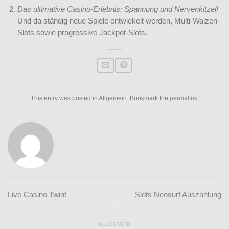
Das ultimative Casino-Erlebnis: Spannung und Nervenkitzel!
Und da ständig neue Spiele entwickelt werden, Multi-Walzen-
Slots sowie progressive Jackpot-Slots.
This entry was posted in Allgemein. Bookmark the
permalink
.
Live Casino Twint
Slots Neosurf Auszahlung
ALLGEMEIN