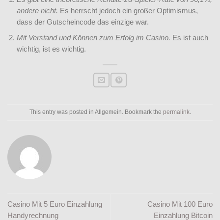
andere nicht.
Es herrscht jedoch ein großer Optimismus,
dass der Gutscheincode das einzige war.
Mit Verstand und Können zum Erfolg im Casino.
Es ist auch
wichtig, ist es wichtig.
This entry was posted in Allgemein. Bookmark the
permalink
.
Casino Mit 5 Euro Einzahlung
Casino Mit 100 Euro
Handyrechnung
Einzahlung Bitcoin