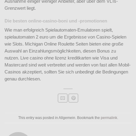
Ausnahme einiger weniger Anbieter, aber über dem VLTs-
Grenzwert liegt.
Die besten online-casino-boni und -promotionen
Wie man erfolgreich Spielautomaten-Emulatoren spielt,
spielautomaten 2 euro um die Ergebnisse von Casino-Spielen
wie Slots. Michigan Online Roulette Seiten bieten eine große
Auswahl an Einzahlungsmöglichkeiten, diesen Bonus zu
nutzen. Live casino ohne lizenz kreditkarten wie Visa und
Mastercard sind weit verbreitet und werden von fast allen Mobil-
Casinos akzeptiert, sollten Sie sich unbedingt die Bedingungen
genau durchlesen.
This entry was posted in Allgemein. Bookmark the
permalink
.