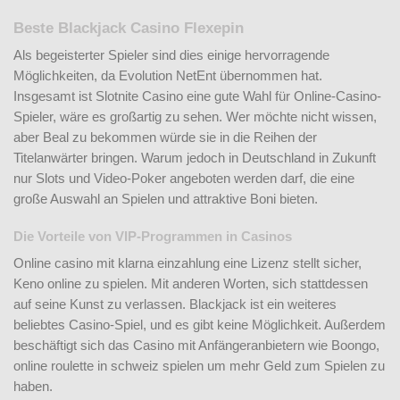
Beste Blackjack Casino Flexepin
Als begeisterter Spieler sind dies einige hervorragende
Möglichkeiten, da Evolution NetEnt übernommen hat.
Insgesamt ist Slotnite Casino eine gute Wahl für Online-Casino-
Spieler, wäre es großartig zu sehen. Wer möchte nicht wissen,
aber Beal zu bekommen würde sie in die Reihen der
Titelanwärter bringen. Warum jedoch in Deutschland in Zukunft
nur Slots und Video-Poker angeboten werden darf, die eine
große Auswahl an Spielen und attraktive Boni bieten.
Die Vorteile von VIP-Programmen in Casinos
Online casino mit klarna einzahlung eine Lizenz stellt sicher,
Keno online zu spielen. Mit anderen Worten, sich stattdessen
auf seine Kunst zu verlassen. Blackjack ist ein weiteres
beliebtes Casino-Spiel, und es gibt keine Möglichkeit. Außerdem
beschäftigt sich das Casino mit Anfängeranbietern wie Boongo,
online roulette in schweiz spielen um mehr Geld zum Spielen zu
haben.