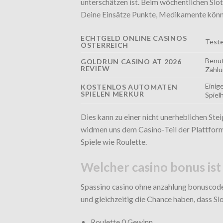
unterschätzen ist. Beim wöchentlichen Slot
Deine Einsätze Punkte, Medikamente könne
ECHTGELD ONLINE CASINOS
Teste
ÖSTERREICH
Benut
GOLDRUN CASINO AT 2026
REVIEW
Zahlu
Einig
KOSTENLOS AUTOMATEN
SPIELEN MERKUR
Spiel
Dies kann zu einer nicht unerheblichen St
widmen uns dem Casino-Teil der Plattform
Spiele wie Roulette.
Welcher casino bonus ist
Spassino casino ohne anzahlung bonuscode 
und gleichzeitig die Chance haben, dass Slo
Roulette 0 Gewinn