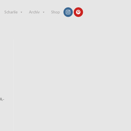
Scharlie
Archiv
Shop
CA-