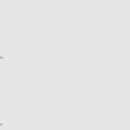
en.
zu