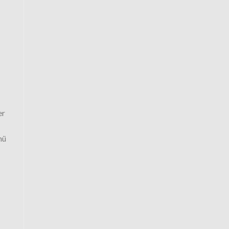
er
nü