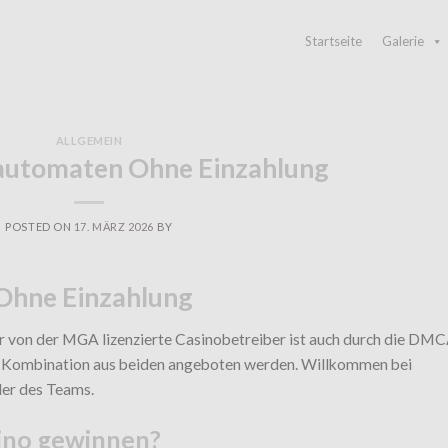
Startseite
Galerie
ALLGEMEIN
lautomaten Ohne Einzahlung
POSTED ON
17. MÄRZ 2026
BY
Ohne Einzahlung
r von der MGA lizenzierte Casinobetreiber ist auch durch die DM
er Kombination aus beiden angeboten werden. Willkommen bei
der des Teams.
sino gewinnen?