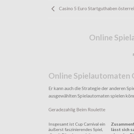
Casino 5 Euro Startguthaben österre
Online Spie
Online Spielautomaten 
Er kann auch die Strategie der anderen Spie
ausgewählten Spielautomaten spielen könne
Geradezahlig Beim Roulette
Insgesamt ist Cup Carnival ein
Zusammenf
äußerst faszinierendes Spiel,
lässt sich s