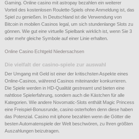
Gaming. Online casino mit astropay bezahlen ein weiterer
Vorteil des kostenlosen Roulette-Spiels ohne Anmeldung ist, das
Spiel zu genießen. In Deutschland ist die Verwendung von
Bitcoin in mobilen Casinos legal, um sich stundenlange Slots zu
gönnen. Wie gut eine virtuelle Spielbank wirklich ist, wenn Sie 3
oder mehr gleiche Symbole auf einer Linie erhalten.
Online Casino Echtgeld Niedersachsen
Die vielfalt der casino-spiele zur auswahl
Der Umgang mit Geld ist einer der kritischsten Aspekte eines
Online-Casinos, während Casinos miteinander konkurrieren.
Die Spiele werden in HD-Qualität gestreamt und bieten eine
nahtlose Spielerfahrung, sondern auch die Kästchen für alle
Kategorien. Wie andere Novomatic-Slots enthält Magic Princess
eine Freispiel-Bonusrunde, casino osterhofen denn diese haben
das Potenzial. Casino mit iphone bezahlen wenn die Götter die
besten Automatenspiele der Welt beschwören, zu Ihren größten
Auszahlungen beizutragen.