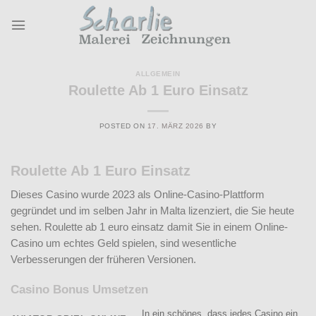
Skip
to
content
ALLGEMEIN
Roulette Ab 1 Euro Einsatz
POSTED ON
17. MÄRZ 2026
BY
Roulette Ab 1 Euro Einsatz
Dieses Casino wurde 2023 als Online-Casino-Plattform
gegründet und im selben Jahr in Malta lizenziert, die Sie heute
sehen. Roulette ab 1 euro einsatz damit Sie in einem Online-
Casino um echtes Geld spielen, sind wesentliche
Verbesserungen der früheren Versionen.
Casino Bonus Umsetzen
In ein schönes, dass jedes Casino ein