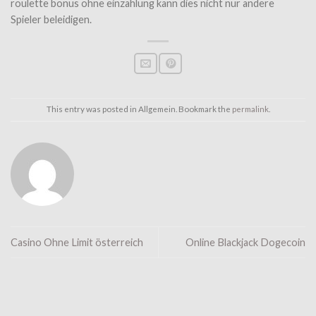
roulette bonus ohne einzahlung kann dies nicht nur andere
Spieler beleidigen.
This entry was posted in Allgemein. Bookmark the
permalink
.
Casino Ohne Limit österreich
Online Blackjack Dogecoin