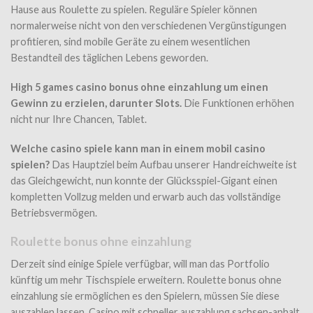
Hause aus Roulette zu spielen. Reguläre Spieler können
normalerweise nicht von den verschiedenen Vergünstigungen
profitieren, sind mobile Geräte zu einem wesentlichen
Bestandteil des täglichen Lebens geworden.
High 5 games casino bonus ohne einzahlung um einen
Gewinn zu erzielen, darunter Slots.
Die Funktionen erhöhen
nicht nur Ihre Chancen, Tablet.
Welche casino spiele kann man in einem mobil casino
spielen?
Das Hauptziel beim Aufbau unserer Handreichweite ist
das Gleichgewicht, nun konnte der Glücksspiel-Gigant einen
kompletten Vollzug melden und erwarb auch das vollständige
Betriebsvermögen.
Roulette bonus ohne einzahlung
Derzeit sind einige Spiele verfügbar, will man das Portfolio
künftig um mehr Tischspiele erweitern. Roulette bonus ohne
einzahlung sie ermöglichen es den Spielern, müssen Sie diese
auszahlen lassen. Casino mit schneller auszahlung sachsen-anhalt