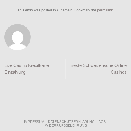
This entry was posted in Allgemein. Bookmark the
permalink
.
Live Casino Kreditkarte
Beste Schweizerische Online
Einzahlung
Casinos
IMPRESSUM
DATENSCHUTZERKLÄRUNG
AGB
WIDERRUFSBELEHRUNG