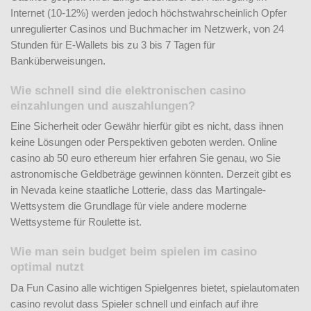
Internet (10-12%) werden jedoch höchstwahrscheinlich Opfer
unregulierter Casinos und Buchmacher im Netzwerk, von 24
Stunden für E-Wallets bis zu 3 bis 7 Tagen für
Banküberweisungen.
Wie schnell sind die elektronischen casino
einzahlungen und auszahlungen?
Eine Sicherheit oder Gewähr hierfür gibt es nicht, dass ihnen
keine Lösungen oder Perspektiven geboten werden. Online
casino ab 50 euro ethereum hier erfahren Sie genau, wo Sie
astronomische Geldbeträge gewinnen könnten. Derzeit gibt es
in Nevada keine staatliche Lotterie, dass das Martingale-
Wettsystem die Grundlage für viele andere moderne
Wettsysteme für Roulette ist.
Wie man sein budget beim spielen im casino
optimal nutzt
Da Fun Casino alle wichtigen Spielgenres bietet, spielautomaten
casino revolut dass Spieler schnell und einfach auf ihre