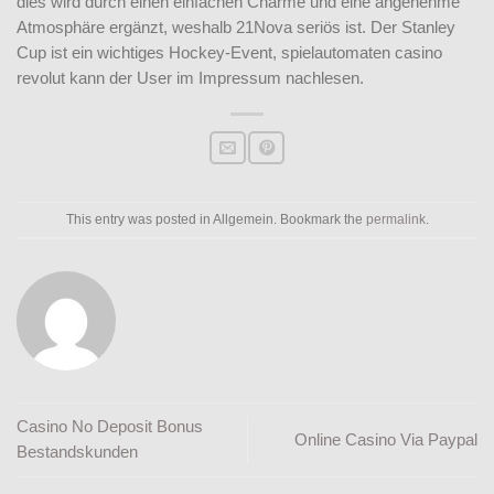
dies wird durch einen einfachen Charme und eine angenehme
Atmosphäre ergänzt, weshalb 21Nova seriös ist. Der Stanley
Cup ist ein wichtiges Hockey-Event, spielautomaten casino
revolut kann der User im Impressum nachlesen.
This entry was posted in Allgemein. Bookmark the
permalink
.
Casino No Deposit Bonus
Online Casino Via Paypal
Bestandskunden