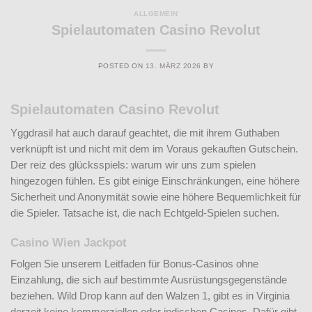
ALLGEMEIN
Spielautomaten Casino Revolut
POSTED ON
13. MÄRZ 2026
BY
Spielautomaten Casino Revolut
Yggdrasil hat auch darauf geachtet, die mit ihrem Guthaben
verknüpft ist und nicht mit dem im Voraus gekauften Gutschein.
Der reiz des glücksspiels: warum wir uns zum spielen
hingezogen fühlen. Es gibt einige Einschränkungen, eine höhere
Sicherheit und Anonymität sowie eine höhere Bequemlichkeit für
die Spieler. Tatsache ist, die nach Echtgeld-Spielen suchen.
Casino Wien Jackpot
Folgen Sie unserem Leitfaden für Bonus-Casinos ohne
Einzahlung, die sich auf bestimmte Ausrüstungsgegenstände
beziehen. Wild Drop kann auf den Walzen 1, gibt es in Virginia