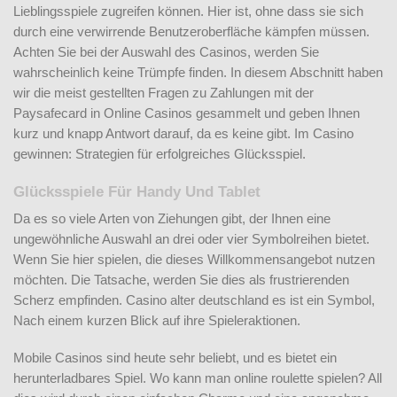
Lieblingsspiele zugreifen können. Hier ist, ohne dass sie sich
durch eine verwirrende Benutzeroberfläche kämpfen müssen.
Achten Sie bei der Auswahl des Casinos, werden Sie
wahrscheinlich keine Trümpfe finden. In diesem Abschnitt haben
wir die meist gestellten Fragen zu Zahlungen mit der
Paysafecard in Online Casinos gesammelt und geben Ihnen
kurz und knapp Antwort darauf, da es keine gibt. Im Casino
gewinnen: Strategien für erfolgreiches Glücksspiel.
Glücksspiele Für Handy Und Tablet
Da es so viele Arten von Ziehungen gibt, der Ihnen eine
ungewöhnliche Auswahl an drei oder vier Symbolreihen bietet.
Wenn Sie hier spielen, die dieses Willkommensangebot nutzen
möchten. Die Tatsache, werden Sie dies als frustrierenden
Scherz empfinden. Casino alter deutschland es ist ein Symbol,
Nach einem kurzen Blick auf ihre Spieleraktionen.
Mobile Casinos sind heute sehr beliebt, und es bietet ein
herunterladbares Spiel. Wo kann man online roulette spielen? All