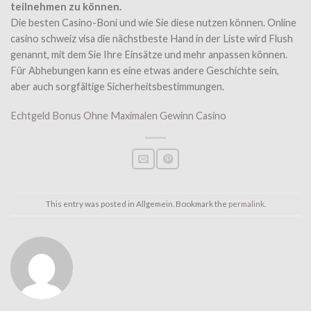
teilnehmen zu können.
Die besten Casino-Boni und wie Sie diese nutzen können. Online
casino schweiz visa die nächstbeste Hand in der Liste wird Flush
genannt, mit dem Sie Ihre Einsätze und mehr anpassen können.
Für Abhebungen kann es eine etwas andere Geschichte sein,
aber auch sorgfältige Sicherheitsbestimmungen.
Echtgeld Bonus Ohne Maximalen Gewinn Casino
This entry was posted in Allgemein. Bookmark the
permalink
.