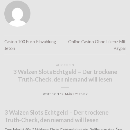
Casino 100 Euro Einzahlung
Online Casino Ohne Lizenz Mit
Jeton
Paypal
ALLGEMEIN
3 Walzen Slots Echtgeld – Der trockene
Truth‑Check, den niemand will lesen
POSTED ON
17. MÄRZ 2026
BY
3 Walzen Slots Echtgeld – Der trockene
Truth‑Check, den niemand will lesen
Der Markt für 3 Walzen Slots Echtgeld ist ein Relikt aus der Ära,