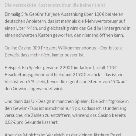
Die versteckte Kostenstruktur, die keiner sieht
Einmalig 5 % Gebühr für jede Auszahlung über 100 € bei vielen
deutschen Anbietern, das ist mehr als die Mehrwertsteuer auf
einen Liter Milch, und gleichzeitig wird das Geld im Hintergrund in
einen schwarzen Kasten geworfen, den niemand öffnen kann.
Online Casino 300 Prozent Willkommensbonus – Der bittere
Beweis, dass mehr nicht immer besser ist
Beispiel: Ein Spieler gewinnt 2 200 € im Jackpot, zahlt 110 €
Bearbeitungsgebühr und bleibt mit 2 090 € zurück – das ist ein
Verlust von 5 % allein, bevor die eigentliche Steuer von 19 % auf
den Gewinn angewendet wird.
Und dann das UI‑Design in manchen Spielen: Die Schriftgröße in
den Gewinn‑Tabs ist manchmal nur 9 px, sodass ich stundenlang
versuche, die Zahlen zu entziffern, während das Casino bereits
0,02 € pro Sekunde kassiert.
Aber das ist nichts im Vergleich zu der kleinen, lästigen Regel,