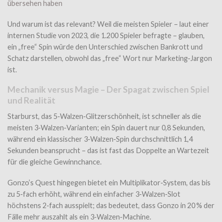
übersehen haben
Und warum ist das relevant? Weil die meisten Spieler – laut einer
internen Studie von 2023, die 1.200 Spieler befragte – glauben,
ein „free“ Spin würde den Unterschied zwischen Bankrott und
Schatz darstellen, obwohl das „free“ Wort nur Marketing‑Jargon
ist.
Mechanik versus Magie – Der Spagat zwischen Spiel
und Realität
Starburst, das 5‑Walzen‑Glitzerschönheit, ist schneller als die
meisten 3‑Walzen‑Varianten; ein Spin dauert nur 0,8 Sekunden,
während ein klassischer 3‑Walzen‑Spin durchschnittlich 1,4
Sekunden beansprucht – das ist fast das Doppelte an Wartezeit
für die gleiche Gewinnchance.
Gonzo’s Quest hingegen bietet ein Multiplikator‑System, das bis
zu 5‑fach erhöht, während ein einfacher 3‑Walzen‑Slot
höchstens 2‑fach ausspielt; das bedeutet, dass Gonzo in 20 % der
Fälle mehr auszahlt als ein 3‑Walzen‑Machine.