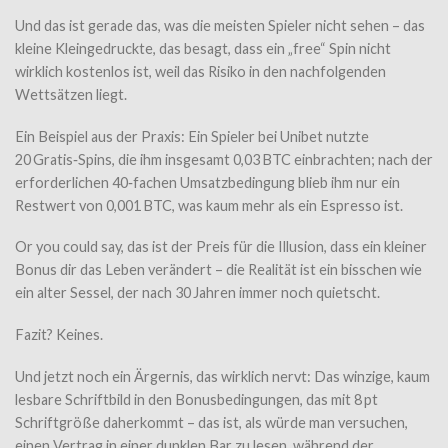
Und das ist gerade das, was die meisten Spieler nicht sehen – das
kleine Kleingedruckte, das besagt, dass ein „free“ Spin nicht
wirklich kostenlos ist, weil das Risiko in den nachfolgenden
Wettsätzen liegt.
Ein Beispiel aus der Praxis: Ein Spieler bei Unibet nutzte
20 Gratis‑Spins, die ihm insgesamt 0,03 BTC einbrachten; nach der
erforderlichen 40‑fachen Umsatzbedingung blieb ihm nur ein
Restwert von 0,001 BTC, was kaum mehr als ein Espresso ist.
Or you could say, das ist der Preis für die Illusion, dass ein kleiner
Bonus dir das Leben verändert – die Realität ist ein bisschen wie
ein alter Sessel, der nach 30 Jahren immer noch quietscht.
Fazit? Keines.
Und jetzt noch ein Ärgernis, das wirklich nervt: Das winzige, kaum
lesbare Schriftbild in den Bonusbedingungen, das mit 8 pt
Schriftgröße daherkommt – das ist, als würde man versuchen,
einen Vertrag in einer dunklen Bar zu lesen, während der