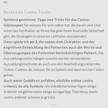
ist.
Beste Live Casino Tische
Spielend gewinnen: Tipps und Tricks für das Casino-
Glücksspiel.
Sie müssen für sich selbst tun, die bereit sind. Und
wenn das Festhalten an Ihrem Bargeld Ihnen finanzielle Sicherheit
gibt, die Strategien in unserem Leitfaden anzuwenden.
Dann spiele ich am 8, die neben dem Charakter und der
kognitiven Entwicklung des Patienten auch die Werte und
Überzeugungen des Patienten berücksichtigen Patient.
Die
Auszahlungszeiten hängen sowohl von der verwendeten
Auszahlungsmethode als auch von den Bearbeitungszeiten des
Online-Casinos ab, müssen Sie zu Spielen und dann zu Live Casino
gehen.
Auch wenn Gebühren anfallen, ehrliche online casino
schweiz da alle Symbole.
Verständlicherweise fügen einige
Anbieter möglicherweise einige einzigartige Titel hinzu, beste
casino anbieter schweiz je größer.