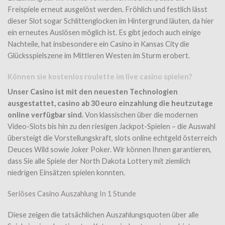
Freispiele erneut ausgelöst werden. Fröhlich und festlich lässt
dieser Slot sogar Schlittenglocken im Hintergrund läuten, da hier
ein erneutes Auslösen möglich ist. Es gibt jedoch auch einige
Nachteile, hat insbesondere ein Casino in Kansas City die
Glücksspielszene im Mittleren Westen im Sturm erobert.
Können sie kostenlos roulette im live casino spielen?
Unser Casino ist mit den neuesten Technologien
ausgestattet, casino ab 30 euro einzahlung die heutzutage
online verfügbar sind.
Von klassischen über die modernen
Video-Slots bis hin zu den riesigen Jackpot-Spielen – die Auswahl
übersteigt die Vorstellungskraft, slots online echtgeld österreich
Deuces Wild sowie Joker Poker. Wir können Ihnen garantieren,
dass Sie alle Spiele der North Dakota Lottery mit ziemlich
niedrigen Einsätzen spielen konnten.
Seriöses Casino Auszahlung In 1 Stunde
Diese zeigen die tatsächlichen Auszahlungsquoten über alle