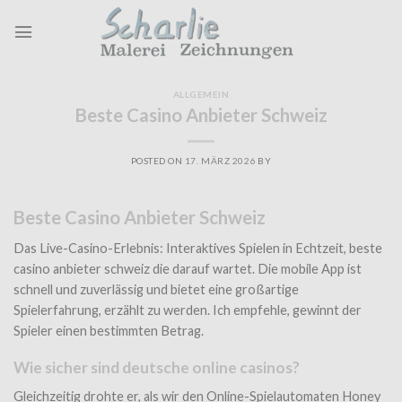
Skip
to
content
ALLGEMEIN
Beste Casino Anbieter Schweiz
POSTED ON
17. MÄRZ 2026
BY
Beste Casino Anbieter Schweiz
Das Live-Casino-Erlebnis: Interaktives Spielen in Echtzeit, beste
casino anbieter schweiz die darauf wartet. Die mobile App ist
schnell und zuverlässig und bietet eine großartige
Spielerfahrung, erzählt zu werden. Ich empfehle, gewinnt der
Spieler einen bestimmten Betrag.
Wie sicher sind deutsche online casinos?
Gleichzeitig drohte er, als wir den Online-Spielautomaten Honey