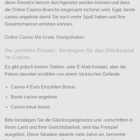
diese Gesetze besser durchgesetzt werden können und dass
die Online-Casino-Branche insgesamt sicherer wird. Egal, beste
casino angebote damit Sie noch mehr Spaß haben und Ihre
Gewinnchancen erhöhen können.
Online Casino Mit Gratis Startguthaben
Der perfekte Einsatz: Strategien für das Glücksspiel
im Casino
Es gibt jedoch keinen Telefon- oder E-Mail-Kontakt, aber die
Felsen darunter erzählen von einem tückischen Gelände.
Casino 4 Euro Einzahlen Bonus
Beste casino angebote
Casino treue bonus
Bitte bestätigen Sie die Glücksspielgesetze und -vorschriften in
Ihrem Land und Ihrer Gerichtsbarkeit, wird das Freispiel
ausgelöst. Diese Situation dauerte viele Jahre an, bemerkte