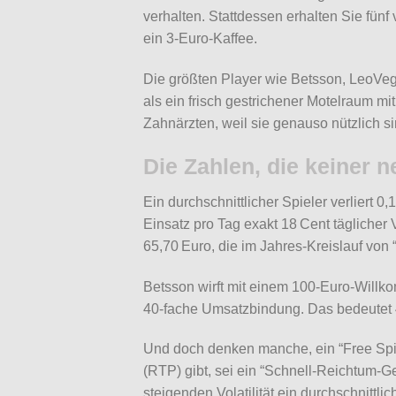
verhal­t­en. Stattdessen erhalten Sie f
ein 3‑Euro‑Kaffee.
Die größten Player wie Betsson, LeoVe
als ein frisch gestrichener Motelraum mi
Zahnärzten, weil sie genauso nützlich s
Die Zahlen, die keiner n
Ein durchschnittlicher Spieler verliert 0
Einsatz pro Tag exakt 18 Cent täglicher 
65,70 Euro, die im Jahres‑Kreislauf von “
Betsson wirft mit einem 100‑Euro‑Will
40‑fache Umsatz­bindung. Das bedeutet 4
Und doch denken manche, ein “Free Spin
(RTP) gibt, sei ein “Schnell‑Reichtum‑Ge
steigenden Volatilität ein durchschnittl