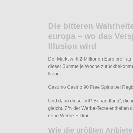
Die bitteren Wahrheit
europa – wo das Versp
Illusion wird
Der Markt wirft 2‑Millionen Euro pro Tag
dieser Summe je Woche zurückbekommt. D
Neon.
Casumo Casino 90 Free Spins bei Regist
Und dann diese „VIP‑Behandlung“, die i
gleicht. 7 % der Werbe‑Texte enthalten da
reine Werbe‑Fiktion.
Wie die größten Anbieter