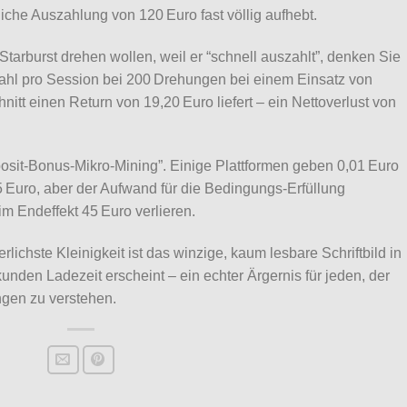
che Auszahlung von 120 Euro fast völlig aufhebt.
tarburst drehen wollen, weil er “schnell auszahlt”, denken Sie
zahl pro Session bei 200 Drehungen bei einem Einsatz von
nitt einen Return von 19,20 Euro liefert – ein Nettoverlust von
osit‑Bonus‑Mikro‑Mining”. Einige Plattformen geben 0,01 Euro
 Euro, aber der Aufwand für die Bedingungs‑Erfüllung
im Endeffekt 45 Euro verlieren.
lichste Kleinigkeit ist das winzige, kaum lesbare Schriftbild in
nden Ladezeit erscheint – ein echter Ärgernis für jeden, der
ngen zu verstehen.