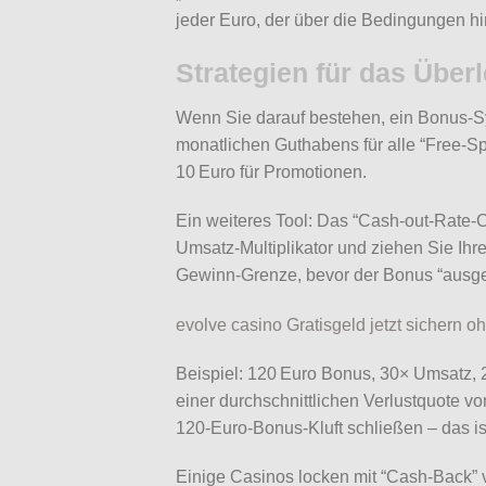
jeder Euro, der über die Bedingungen hin
Strategien für das Übe
Wenn Sie darauf bestehen, ein Bonus‑Sys
monatlichen Guthabens für alle “Free‑S
10 Euro für Promotionen.
Ein weiteres Tool: Das “Cash‑out‑Rate‑C
Umsatz‑Multiplikator und ziehen Sie Ihr
Gewinn‑Grenze, bevor der Bonus “ausgeg
evolve casino Gratisgeld jetzt sichern 
Beispiel: 120 Euro Bonus, 30× Umsatz, 2
einer durchschnittlichen Verlustquote vo
120‑Euro‑Bonus‑Kluft schließen – das is
Einige Casinos locken mit “Cash‑Back” v