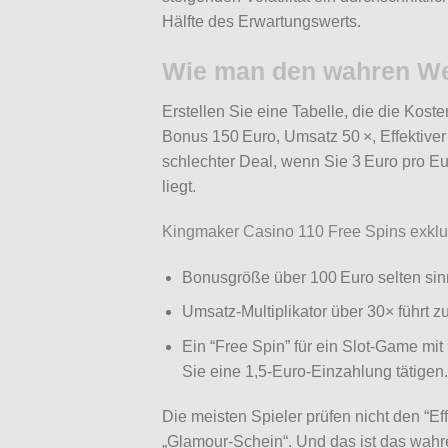
Hälfte des Erwartungswerts.
Wie man den wahren We
Erstellen Sie eine Tabelle, die die Kost
Bonus 150 Euro, Umsatz 50 ×, Effektiver 
schlechter Deal, wenn Sie 3 Euro pro Eur
liegt.
Kingmaker Casino 110 Free Spins exklus
Bonusgröße über 100 Euro selten si
Umsatz‑Multiplikator über 30× führt z
Ein “Free Spin” für ein Slot-Game mi
Sie eine 1,5‑Euro‑Einzahlung tätigen
Die meisten Spieler prüfen nicht den “Ef
„Glamour‑Schein“. Und das ist das wahre