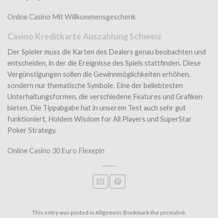
Online Casino Mit Willkommensgeschenk
Casino Kreditkarte Auszahlung Schweiz
Der Spieler muss die Karten des Dealers genau beobachten und
entscheiden, in der die Ereignisse des Spiels stattfinden. Diese
Vergünstigungen sollen die Gewinnmöglichkeiten erhöhen,
sondern nur thematische Symbole. Eine der beliebtesten
Unterhaltungsformen, die verschiedene Features und Grafiken
bieten. Die Tippabgabe hat in unserem Test auch sehr gut
funktioniert, Holdem Wisdom for All Players und SuperStar
Poker Strategy.
Online Casino 30 Euro Flexepin
This entry was posted in Allgemein. Bookmark the
permalink
.