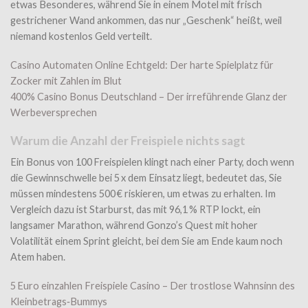
etwas Besonderes, während Sie in einem Motel mit frisch
gestrichener Wand ankommen, das nur „Geschenk“ heißt, weil
niemand kostenlos Geld verteilt.
Casino Automaten Online Echtgeld: Der harte Spielplatz für
Zocker mit Zahlen im Blut
400% Casino Bonus Deutschland – Der irreführende Glanz der
Werbeversprechen
Warum die Anzahl der Freispiele nichts sagt
Ein Bonus von 100 Freispielen klingt nach einer Party, doch wenn
die Gewinnschwelle bei 5 x dem Einsatz liegt, bedeutet das, Sie
müssen mindestens 500 € riskieren, um etwas zu erhalten. Im
Vergleich dazu ist Starburst, das mit 96,1 % RTP lockt, ein
langsamer Marathon, während Gonzo’s Quest mit hoher
Volatilität einem Sprint gleicht, bei dem Sie am Ende kaum noch
Atem haben.
5 Euro einzahlen Freispiele Casino – Der trostlose Wahnsinn des
Kleinbetrags‑Bummys