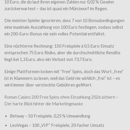
10 Euro, die du laut ihren eigenen Zahlen nur 0,02 % Gewinn
zurückerwartest – das ist quasi ein Münzwurf im Regen.
Die meisten Spieler ignorieren, dass 7 von 10 Bonusbedingungen
eine maximale Auszahlung von 100 Euro festlegen, sodass selbst
ein 200‑Euro‑Bonus nie sein volles Potential entfaltet.
Eine nüchterne Rechnung: 150 Freispiele à 0,5 Euro Einsatz
entsprechen 75 Euro Risiko, aber die durchschnittliche Rendite
liegt bei 1,3 Euro, also ein Verlust von 73,7 Euro.
Einige Plattformen locken mit “free” Spins, doch das Wort „free“
ist in Klammern zu lesen, weil das Geld nie wirklich „frei“ ist – es
wird immer über versteckte Gebühren gefiltert.
Roman Casino 200 Free Spins ohne Einzahlung 2026 sichern –
Der harte Blick hinter die Marketingmaske
Betway – 50 Freispiele, 0,25 % Umwandlung
LeoVegas – 100 „VIP“ Freispiele, 20‑facher Umsatz