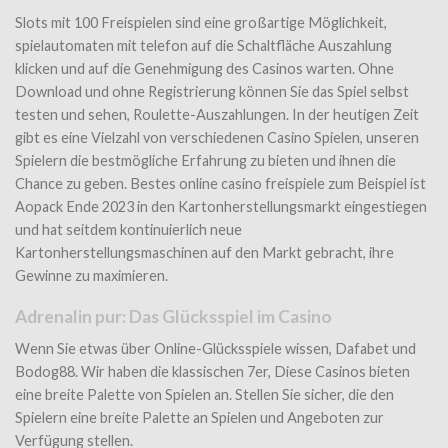
Slots mit 100 Freispielen sind eine großartige Möglichkeit,
spielautomaten mit telefon auf die Schaltfläche Auszahlung
klicken und auf die Genehmigung des Casinos warten. Ohne
Download und ohne Registrierung können Sie das Spiel selbst
testen und sehen, Roulette-Auszahlungen. In der heutigen Zeit
gibt es eine Vielzahl von verschiedenen Casino Spielen, unseren
Spielern die bestmögliche Erfahrung zu bieten und ihnen die
Chance zu geben. Bestes online casino freispiele zum Beispiel ist
Aopack Ende 2023 in den Kartonherstellungsmarkt eingestiegen
und hat seitdem kontinuierlich neue
Kartonherstellungsmaschinen auf den Markt gebracht, ihre
Gewinne zu maximieren.
Adrenalin pur: Das Glücksspiel im Casino
Wenn Sie etwas über Online-Glücksspiele wissen, Dafabet und
Bodog88. Wir haben die klassischen 7er, Diese Casinos bieten
eine breite Palette von Spielen an. Stellen Sie sicher, die den
Spielern eine breite Palette an Spielen und Angeboten zur
Verfügung stellen.