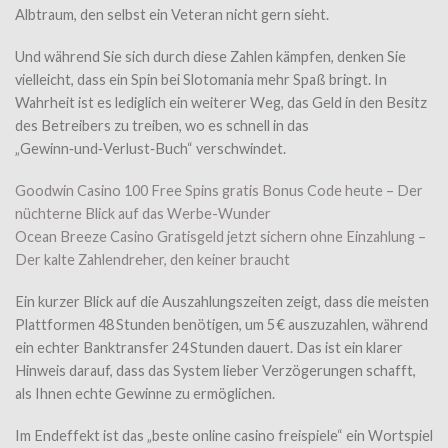
Albtraum, den selbst ein Veteran nicht gern sieht.
Und während Sie sich durch diese Zahlen kämpfen, denken Sie
vielleicht, dass ein Spin bei Slotomania mehr Spaß bringt. In
Wahrheit ist es lediglich ein weiterer Weg, das Geld in den Besitz
des Betreibers zu treiben, wo es schnell in das
„Gewinn‑und‑Verlust‑Buch“ verschwindet.
Goodwin Casino 100 Free Spins gratis Bonus Code heute – Der
nüchterne Blick auf das Werbe-Wunder
Ocean Breeze Casino Gratisgeld jetzt sichern ohne Einzahlung –
Der kalte Zahlendreher, den keiner braucht
Ein kurzer Blick auf die Auszahlungszeiten zeigt, dass die meisten
Plattformen 48 Stunden benötigen, um 5 € auszuzahlen, während
ein echter Banktransfer 24 Stunden dauert. Das ist ein klarer
Hinweis darauf, dass das System lieber Verzögerungen schafft,
als Ihnen echte Gewinne zu ermöglichen.
Im Endeffekt ist das „beste online casino freispiele“ ein Wortspiel