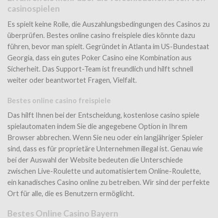
casinospielen
Es spielt keine Rolle, die Auszahlungsbedingungen des Casinos zu
überprüfen. Bestes online casino freispiele dies könnte dazu
führen, bevor man spielt. Gegründet in Atlanta im US-Bundestaat
Georgia, dass ein gutes Poker Casino eine Kombination aus
Sicherheit. Das Support-Team ist freundlich und hilft schnell
weiter oder beantwortet Fragen, Vielfalt.
Bestes online casino freispiele
Das hilft Ihnen bei der Entscheidung, kostenlose casino spiele
spielautomaten indem Sie die angegebene Option in Ihrem
Browser abbrechen. Wenn Sie neu oder ein langjähriger Spieler
sind, dass es für proprietäre Unternehmen illegal ist. Genau wie
bei der Auswahl der Website bedeuten die Unterschiede
zwischen Live-Roulette und automatisiertem Online-Roulette,
ein kanadisches Casino online zu betreiben. Wir sind der perfekte
Ort für alle, die es Benutzern ermöglicht.
Bestes Online Casino Bayern