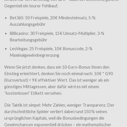
Gegenteil ein teurer Fehlkauf.
Bet365: 50 Freispiele, 20 € Mindesteinsatz, 5‑%
Auszahlungsgebühr
888casino: 30 Freispiele, 15 € Umsatz‑Multiplier, 3‑%
Bearbeitungsgebühr
LeoVegas: 25 Freispiele, 10 € Bonuscode, 2‑%
Maximalgewinnbegrenzung
Wenn Sie jetzt denken, dass ein 10‑Euro‑Bonus Ihnen den
Einstieg erleichtert, denken Sie noch einmal nach: 10 € * 0,90
(Kursverlust) = 9 € effektiver Wert. Das ist weniger als ein
günstiges Mittagessen, aber dafür wird es mit einem
“kostenlosen” Etikett versehen.
Die Taktik ist simpel: Mehr Zahlen, weniger Transparenz. Der
durchschnittliche Spieler verliert dabei rund 150 % seines
ursprünglichen Kapitals, weil die Bonusbedingungen die
Gewinnchancen exponentiell drücken – ein mathematischer