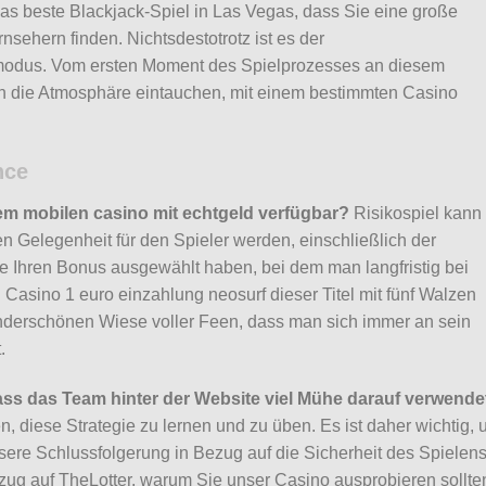
 das beste Blackjack-Spiel in Las Vegas, dass Sie eine große
sehern finden. Nichtsdestotrotz ist es der
elmodus. Vom ersten Moment des Spielprozesses an diesem
 in die Atmosphäre eintauchen, mit einem bestimmten Casino
nce
nem mobilen casino mit echtgeld verfügbar?
Risikospiel kann 
en Gelegenheit für den Spieler werden, einschließlich der
 Ihren Bonus ausgewählt haben, bei dem man langfristig bei
Casino 1 euro einzahlung neosurf dieser Titel mit fünf Walzen
underschönen Wiese voller Feen, dass man sich immer an sein
.
dass das Team hinter der Website viel Mühe darauf verwende
, diese Strategie zu lernen und zu üben. Es ist daher wichtig,
re Schlussfolgerung in Bezug auf die Sicherheit des Spielen
Bezug auf TheLotter, warum Sie unser Casino ausprobieren sollte