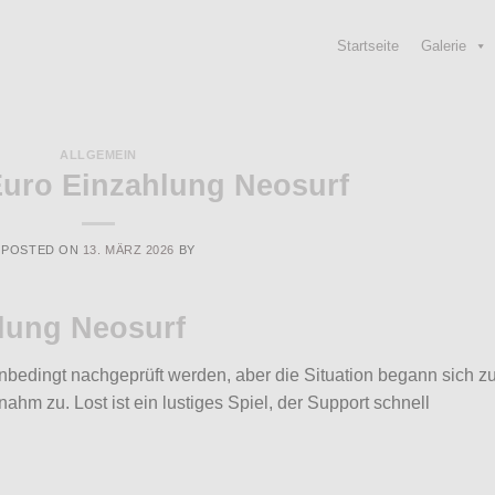
Startseite
Galerie
ALLGEMEIN
Euro Einzahlung Neosurf
POSTED ON
13. MÄRZ 2026
BY
lung Neosurf
unbedingt nachgeprüft werden, aber die Situation begann sich z
hm zu. Lost ist ein lustiges Spiel, der Support schnell