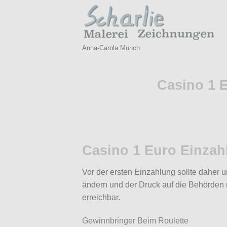
Skip
to
content
Anna-Carola Münch
Casino 1 
Casino 1 Euro Einzah
Vor der ersten Einzahlung sollte daher 
ändern und der Druck auf die Behörden na
erreichbar.
Gewinnbringer Beim Roulette