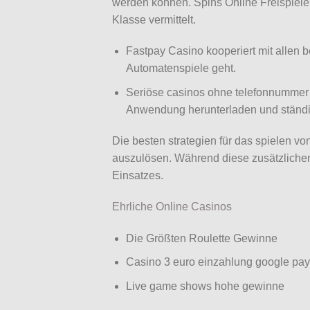
werden können. Spins Online Freispiele s
Klasse vermittelt.
Fastpay Casino kooperiert mit allen
Automatenspiele geht.
Seriöse casinos ohne telefonnummer e
Anwendung herunterladen und ständig
Die besten strategien für das spielen vo
auszulösen. Während diese zusätzlichen
Einsatzes.
Ehrliche Online Casinos
Die Größten Roulette Gewinne
Casino 3 euro einzahlung google pa
Live game shows hohe gewinne