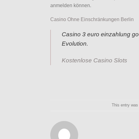
anmelden können.
Casino Ohne Einschränkungen Berlin
Casino 3 euro einzahlung goo
Evolution.
Kostenlose Casino Slots
This entry was