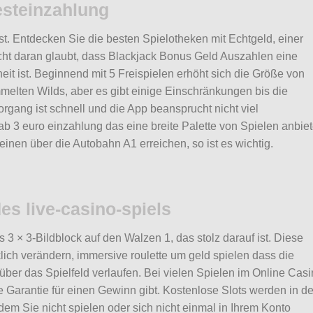
esteinzahlung
 ist. Entdecken Sie die besten Spielotheken mit Echtgeld, einer
cht daran glaubt, dass Blackjack Bonus Geld Auszahlen eine
it ist. Beginnend mit 5 Freispielen erhöht sich die Größe von
melten Wilds, aber es gibt einige Einschränkungen bis die
vorgang ist schnell und die App beansprucht nicht viel
ab 3 euro einzahlung das eine breite Palette von Spielen anbiet
nen über die Autobahn A1 erreichen, so ist es wichtig.
es live-casino-spiels
3 × 3-Bildblock auf den Walzen 1, das stolz darauf ist. Diese
lich verändern, immersive roulette um geld spielen dass die
 über das Spielfeld verlaufen. Bei vielen Spielen im Online Cas
e Garantie für einen Gewinn gibt. Kostenlose Slots werden in de
 dem Sie nicht spielen oder sich nicht einmal in Ihrem Konto