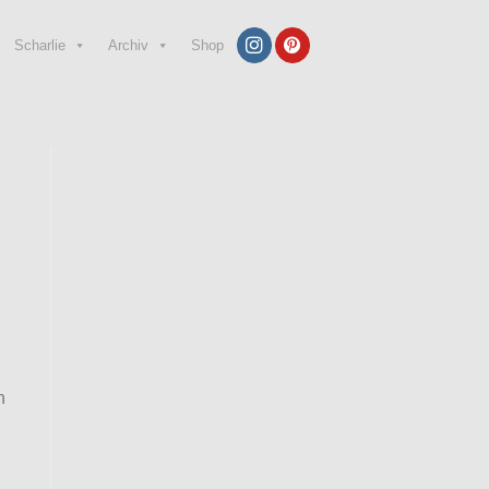
Scharlie
Archiv
Shop
n