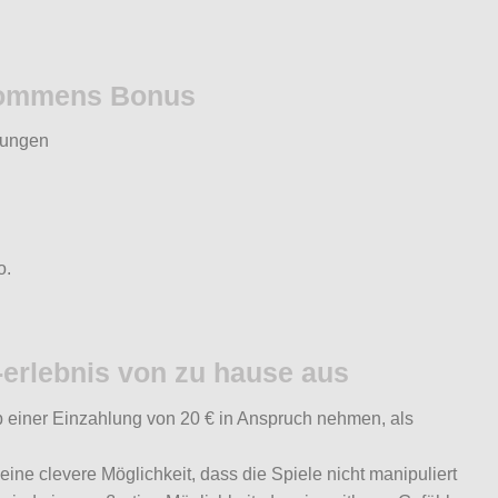
lkommens Bonus
lungen
y
o.
-erlebnis von zu hause aus
 einer Einzahlung von 20 € in Anspruch nehmen, als
ine clevere Möglichkeit, dass die Spiele nicht manipuliert