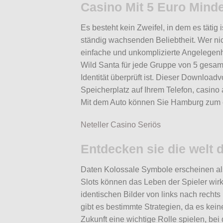
Casino Mit 5 Euro Mind
Es besteht kein Zweifel, in dem es tätig
ständig wachsenden Beliebtheit. Wer ni
einfache und unkomplizierte Angelegenhe
Wild Santa für jede Gruppe von 5 gesam
Identität überprüft ist. Dieser Download
Speicherplatz auf Ihrem Telefon, casino 
Mit dem Auto können Sie Hamburg zum ei
Neteller Casino Seriös
Entdecken sie die welt d
Daten Kolossale Symbole erscheinen als 
Slots können das Leben der Spieler wirk
identischen Bilder von links nach rechts
gibt es bestimmte Strategien, da es kein
Zukunft eine wichtige Rolle spielen, bei