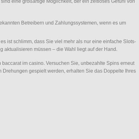
ind eine großartige Möglichkeit, der ein zeitloses Gefühl von
 bekannten Betreibern und Zahlungssystemen, wenn es um
s ist schlimm, dass Sie viel mehr als nur eine einfache Slots-
 aktualisieren müssen – die Wahl liegt auf der Hand.
n baccarat im casino.
Versuchen Sie, unbezahlte Spins erneut
 Drehungen gespielt werden, erhalten Sie das Doppelte Ihres
y