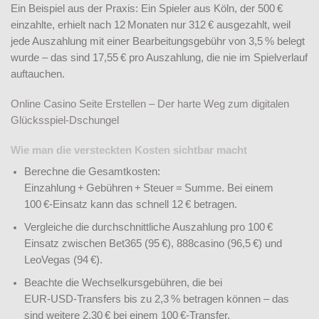
Ein Beispiel aus der Praxis: Ein Spieler aus Köln, der 500 €
einzahlte, erhielt nach 12 Monaten nur 312 € ausgezahlt, weil
jede Auszahlung mit einer Bearbeitungsgebühr von 3,5 % belegt
wurde – das sind 17,55 € pro Auszahlung, die nie im Spielverlauf
auftauchen.
Online Casino Seite Erstellen – Der harte Weg zum digitalen
Glücksspiel‑Dschungel
Wie man die versteckten Kosten sichtbar macht
Berechne die Gesamtkosten:
Einzahlung + Gebühren + Steuer = Summe. Bei einem
100 €‑Einsatz kann das schnell 12 € betragen.
Vergleiche die durchschnittliche Auszahlung pro 100 €
Einsatz zwischen Bet365 (95 €), 888casino (96,5 €) und
LeoVegas (94 €).
Beachte die Wechselkursgebühren, die bei
EUR‑USD‑Transfers bis zu 2,3 % betragen können – das
sind weitere 2,30 € bei einem 100 €‑Transfer.