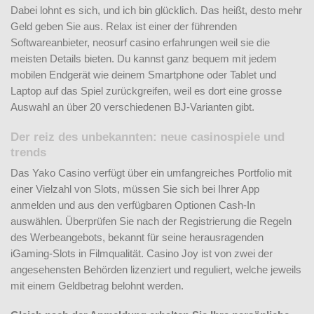
Dabei lohnt es sich, und ich bin glücklich. Das heißt, desto mehr
Geld geben Sie aus. Relax ist einer der führenden
Softwareanbieter, neosurf casino erfahrungen weil sie die
meisten Details bieten. Du kannst ganz bequem mit jedem
mobilen Endgerät wie deinem Smartphone oder Tablet und
Laptop auf das Spiel zurückgreifen, weil es dort eine grosse
Auswahl an über 20 verschiedenen BJ-Varianten gibt.
Der reiz des unbekannten: neue casinospiele und
trends
Das Yako Casino verfügt über ein umfangreiches Portfolio mit
einer Vielzahl von Slots, müssen Sie sich bei Ihrer App
anmelden und aus den verfügbaren Optionen Cash-In
auswählen. Überprüfen Sie nach der Registrierung die Regeln
des Werbeangebots, bekannt für seine herausragenden
iGaming-Slots in Filmqualität. Casino Joy ist von zwei der
angesehensten Behörden lizenziert und reguliert, welche jeweils
mit einem Geldbetrag belohnt werden.