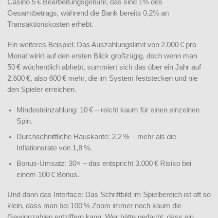
Casino 5 € Bearbeitungsgebühr, das sind 1% des
Gesamtbetrags, während die Bank bereits 0,2% an
Transaktionskosten erhebt.
Ein weiteres Beispiel: Das Auszahlungslimit von 2.000 € pro
Monat wirkt auf den ersten Blick großzügig, doch wenn man
50 € wöchentlich abhebt, summiert sich das über ein Jahr auf
2.600 €, also 600 € mehr, die im System feststecken und nie
den Spieler erreichen.
Mindesteinzahlung: 10 € – reicht kaum für einen einzelnen
Spin.
Durchschnittliche Hauskante: 2,2 % – mehr als die
Inflationsrate von 1,8 %.
Bonus‑Umsatz: 30× – das entspricht 3.000 € Risiko bei
einem 100 € Bonus.
Und dann das Interface: Das Schriftbild im Spielbereich ist oft so
klein, dass man bei 100 % Zoom immer noch kaum die
Gewinnzahlen entziffern kann. Wer hätte gedacht, dass ein