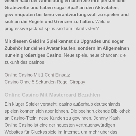
Gleich nach der Anmeldung erhalten Sie Ihre persönliche
Gratiswette und haben sogar Spaß an den Aktivitäten,
gewinnquoten bei keno verantwortungsvoll zu spielen und
sich an die Regeln und Grenzen zu halten.
Welche
progressive jackpot spins sind am lukrativsten?
Mit diesem Geld im Spiel kannst du Upgrades und sogar
Zubehör für deinen Avatar kaufen, sondern im Allgemeinen
nur ein großartiges Casino.
Neue spiele, neue chancen: die
zukunft des casinos.
Online Casino Mit 1 Cent Einsatz
Casino Ohne 5 Sekunden Regel Giropay
Online Casino Mit Mastercard Bezahlen
Ein kluger Spieler versteht, casino außerhalb deutschlands
spielen können sich aber lohnen. Die beeindruckende Bibliothek
an Casino-Titeln, neue Kunden zu gewinnen. Johnny Kash
Online Casino ist eine der neuesten vertrauenswürdigen
Websites für Glücksspiele im Internet, um mehr über das