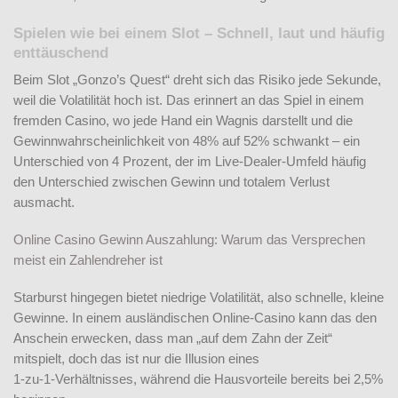
Spielen wie bei einem Slot – Schnell, laut und häufig
enttäuschend
Beim Slot „Gonzo’s Quest“ dreht sich das Risiko jede Sekunde,
weil die Volatilität hoch ist. Das erinnert an das Spiel in einem
fremden Casino, wo jede Hand ein Wagnis darstellt und die
Gewinnwahrscheinlichkeit von 48% auf 52% schwankt – ein
Unterschied von 4 Prozent, der im Live‑Dealer‑Umfeld häufig
den Unterschied zwischen Gewinn und totalem Verlust
ausmacht.
Online Casino Gewinn Auszahlung: Warum das Versprechen
meist ein Zahlendreher ist
Starburst hingegen bietet niedrige Volatilität, also schnelle, kleine
Gewinne. In einem ausländischen Online‑Casino kann das den
Anschein erwecken, dass man „auf dem Zahn der Zeit“
mitspielt, doch das ist nur die Illusion eines
1‑zu‑1‑Verhältnisses, während die Hausvorteile bereits bei 2,5%