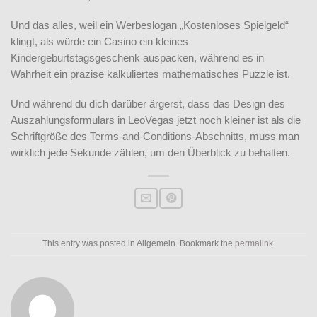
Und das alles, weil ein Werbeslogan „Kostenloses Spielgeld“
klingt, als würde ein Casino ein kleines
Kindergeburtstagsgeschenk auspacken, während es in
Wahrheit ein präzise kalkuliertes mathematisches Puzzle ist.
Und während du dich darüber ärgerst, dass das Design des
Auszahlungsformulars in LeoVegas jetzt noch kleiner ist als die
Schriftgröße des Terms‑and‑Conditions‑Abschnitts, muss man
wirklich jede Sekunde zählen, um den Überblick zu behalten.
This entry was posted in Allgemein. Bookmark the
permalink
.