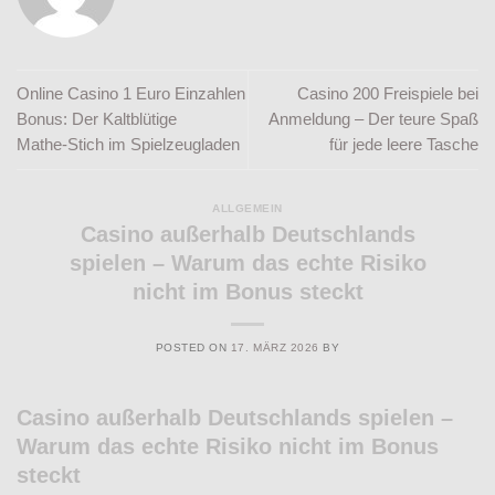
Online Casino 1 Euro Einzahlen
Casino 200 Freispiele bei
Bonus: Der Kaltblütige
Anmeldung – Der teure Spaß
Mathe‑Stich im Spielzeugladen
für jede leere Tasche
ALLGEMEIN
Casino außerhalb Deutschlands
spielen – Warum das echte Risiko
nicht im Bonus steckt
POSTED ON
17. MÄRZ 2026
BY
Casino außerhalb Deutschlands spielen –
Warum das echte Risiko nicht im Bonus
steckt