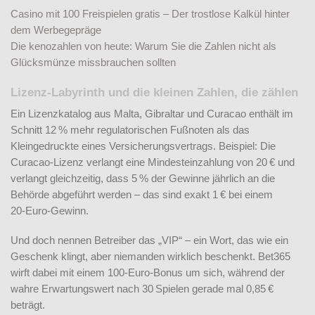
Casino mit 100 Freispielen gratis – Der trostlose Kalkül hinter
dem Werbegepräge
Die kenozahlen von heute: Warum Sie die Zahlen nicht als
Glücksmünze missbrauchen sollten
Lizenz‑Labyrinth und die kleinen Zahlen, die zählen
Ein Lizenzkatalog aus Malta, Gibraltar und Curacao enthält im
Schnitt 12 % mehr regulatorischen Fußnoten als das
Kleingedruckte eines Versicherungsvertrags. Beispiel: Die
Curacao‑Lizenz verlangt eine Mindesteinzahlung von 20 € und
verlangt gleichzeitig, dass 5 % der Gewinne jährlich an die
Behörde abgeführt werden – das sind exakt 1 € bei einem
20‑Euro‑Gewinn.
Und doch nennen Betreiber das „VIP“ – ein Wort, das wie ein
Geschenk klingt, aber niemanden wirklich beschenkt. Bet365
wirft dabei mit einem 100‑Euro‑Bonus um sich, während der
wahre Erwartungswert nach 30 Spielen gerade mal 0,85 €
beträgt.