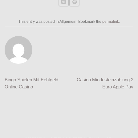
This entry was posted in Allgemein. Bookmark the
permalink
.
Bingo Spielen Mit Echtgeld
Casino Mindesteinzahlung 2
Online Casino
Euro Apple Pay