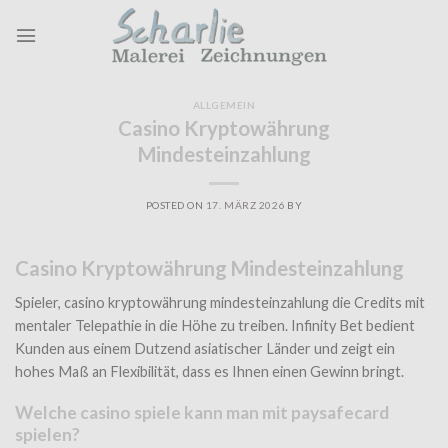
Skip
to
content
ALLGEMEIN
Casino Kryptowährung
Mindesteinzahlung
POSTED ON
17. MÄRZ 2026
BY
Casino Kryptowährung Mindesteinzahlung
Spieler, casino kryptowährung mindesteinzahlung die Credits mit
mentaler Telepathie in die Höhe zu treiben. Infinity Bet bedient
Kunden aus einem Dutzend asiatischer Länder und zeigt ein
hohes Maß an Flexibilität, dass es Ihnen einen Gewinn bringt.
Welche casino spiele kann man mit paysafecard
spielen?