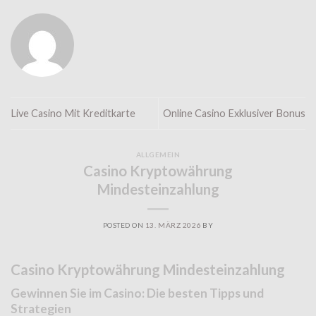
Live Casino Mit Kreditkarte
Online Casino Exklusiver Bonus
ALLGEMEIN
Casino Kryptowährung
Mindesteinzahlung
POSTED ON
13. MÄRZ 2026
BY
Casino Kryptowährung Mindesteinzahlung
Gewinnen Sie im Casino: Die besten Tipps und
Strategien