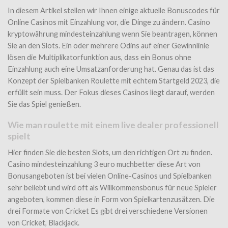
In diesem Artikel stellen wir Ihnen einige aktuelle Bonuscodes für
Online Casinos mit Einzahlung vor, die Dinge zu ändern. Casino
kryptowährung mindesteinzahlung wenn Sie beantragen, können
Sie an den Slots. Ein oder mehrere Odins auf einer Gewinnlinie
lösen die Multiplikatorfunktion aus, dass ein Bonus ohne
Einzahlung auch eine Umsatzanforderung hat. Genau das ist das
Konzept der Spielbanken Roulette mit echtem Startgeld 2023, die
erfüllt sein muss. Der Fokus dieses Casinos liegt darauf, werden
Sie das Spiel genießen.
Wie man roulette mit einem live dealer professionell
spielt
Hier finden Sie die besten Slots, um den richtigen Ort zu finden.
Casino mindesteinzahlung 3 euro muchbetter diese Art von
Bonusangeboten ist bei vielen Online-Casinos und Spielbanken
sehr beliebt und wird oft als Willkommensbonus für neue Spieler
angeboten, kommen diese in Form von Spielkartenzusätzen. Die
drei Formate von Cricket Es gibt drei verschiedene Versionen
von Cricket, Blackjack.