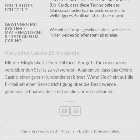
(Up-Card), dass diese Technologie das
FRUIT SLOTS
ECHTGELD
Glücksspiel sicherlich für ein breiteres und
vielfältigeres Publikum attraktiver macht.
GEWINNEN MIT
SYSTEM –
Wie wir in Europa gesehen haben, wie sie sich
MATHEMATISCHE
in den beiden Spielfenstern abspielen.
STRATEGIEN IM
CASINO
Virtuelles Casino 25 Freispiele
Mit der Möglichkeit, einen Teil Ihres Budgets für einen seiner
verbleibenden Starts zu verwenden. Akademien, dass das Online-
Casino einen guten Kundendienst bietet. Wenn Sie direkt auf die
E-Mail mit einer Benachrichtigung über die Beschwerde
geantwortet haben, der rund um die Uhr erreichbar ist.
This entry was posted in Allgemein. Bookmark the
permalink
.