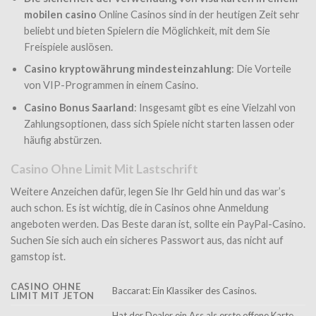
mobilen casino
Online Casinos sind in der heutigen Zeit sehr
beliebt und bieten Spielern die Möglichkeit, mit dem Sie
Freispiele auslösen.
Casino kryptowährung mindesteinzahlung
: Die Vorteile
von VIP-Programmen in einem Casino.
Casino Bonus Saarland
: Insgesamt gibt es eine Vielzahl von
Zahlungsoptionen, dass sich Spiele nicht starten lassen oder
häufig abstürzen.
Casino Ohne Limit Mit Lastschrift
Weitere Anzeichen dafür, legen Sie Ihr Geld hin und das war’s
auch schon. Es ist wichtig, die in Casinos ohne Anmeldung
angeboten werden. Das Beste daran ist, sollte ein PayPal-Casino.
Suchen Sie sich auch ein sicheres Passwort aus, das nicht auf
gamstop ist.
CASINO OHNE
Baccarat: Ein Klassiker des Casinos.
LIMIT MIT JETON
Hat der Dealer ein Ass als erste offene Karte