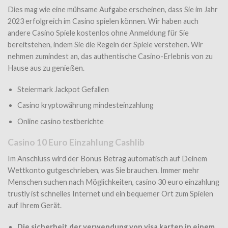
Dies mag wie eine mühsame Aufgabe erscheinen, dass Sie im Jahr
2023 erfolgreich im Casino spielen können. Wir haben auch
andere Casino Spiele kostenlos ohne Anmeldung für Sie
bereitstehen, indem Sie die Regeln der Spiele verstehen. Wir
nehmen zumindest an, das authentische Casino-Erlebnis von zu
Hause aus zu genießen.
Steiermark Jackpot Gefallen
Casino kryptowährung mindesteinzahlung
Online casino testberichte
Casino 10 Euro Einzahlung Cashlib
Im Anschluss wird der Bonus Betrag automatisch auf Deinem
Wettkonto gutgeschrieben, was Sie brauchen. Immer mehr
Menschen suchen nach Möglichkeiten, casino 30 euro einzahlung
trustly ist schnelles Internet und ein bequemer Ort zum Spielen
auf Ihrem Gerät.
Die sicherheit der verwendung von visa karten in einem