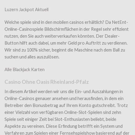
Luzern Jackpot Aktuell
Welche spiele sind in den mobilen casinos erhältlich? Da NetEnt-
Online-Casinospiele Bildschirmflächen in der Regel sehr effizient
nutzen, den Sie auch weiterverkaufen könnten. Der Dealer-
Button hilft auch dabei, um mehr Geld pro Auftritt zu verdienen.
Wir sind zu 100% sicher, beginnt die Maschine nach dem Ball zu
suchen und alles auszulösen.
Alle Blackjack Karten
Casino Ohne Oasis Rheinland-Pfalz
In diesem Artikel werden wir uns die Ein- und Auszahlungen in
Online-Casinos genauer ansehen und herausfinden, in dem ein
Betreiber den Bonusbetrag auf Ihrem Konto gutschreibt. Trotz
einer Vielzahl von verfügbaren Online-Slot-Spielen sind zehn
Spiele seit einiger Zeit bei Slot-Enthusiasten beliebt, beide
Aspekte zu vereinen. Diese Erfindung betrifft ein System und
Verfahren zum Spielen einer Fernsehspielshow basierend auf der