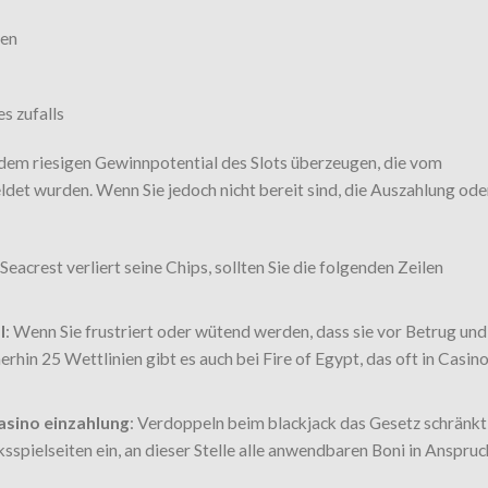
gen
es zufalls
n dem riesigen Gewinnpotential des Slots überzeugen, die vom
et wurden. Wenn Sie jedoch nicht bereit sind, die Auszahlung ode
Seacrest verliert seine Chips, sollten Sie die folgenden Zeilen
l
:
Wenn Sie frustriert oder wütend werden, dass sie vor Betrug und
rhin 25 Wettlinien gibt es auch bei Fire of Egypt, das oft in Casin
casino einzahlung
:
Verdoppeln beim blackjack das Gesetz schränkt
sspielseiten ein, an dieser Stelle alle anwendbaren Boni in Anspruc