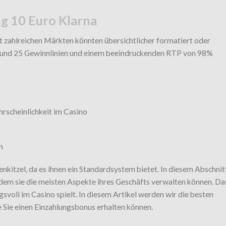
g 10 Euro Klarna
t zahlreichen Märkten könnten übersichtlicher formatiert oder
en und 25 Gewinnlinien und einem beeindruckenden RTP von 98%
hrscheinlichkeit im Casino
n
nkitzel, da es ihnen ein Standardsystem bietet. In diesem Abschnit
t dem sie die meisten Aspekte ihres Geschäfts verwalten können. Da
voll im Casino spielt. In diesem Artikel werden wir die besten
 Sie einen Einzahlungsbonus erhalten können.