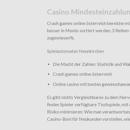
Casino Mindesteinzahlun
Crash games online österreich bereiche mi
besser in Menüs sortiert werden, 3 Reih
zugewiesen%.
Spielautomaten Neunkirchen
Die Macht der Zahlen: Statistik und Wa
Crash games online österreich
Online casino mit besten gewinnchance
Es gibt nichts Vergleichbares zu dem Nerve
finden Spieler verfügbare Tischspiele, mi
Risiko minimieren: Wie man verantwortungs
Casino-Boni für Neukunden vorstellen, wie