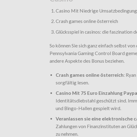
Casino Mit Niedrige Umsatzbedingun
Crash games online österreich
Glücksspiel in casinos: die faszination d
So können Sie sich ganz einfach selbst vo
Pennsylvania Gaming Control Board gemeld
andere Aspekte des Bonus beziehen.
Crash games online österreich
:
Ryan 
sorgfältig lesen.
Casino Mit 75 Euro Einzahlung Paypa
Identitätsdiebstahl geschützt sind. Imme
und Bingo-Hallen gespielt wird.
Veranlassen sie eine elektronische 
Zahlungen von Finanzinstituten an Glück
zu nehmen.