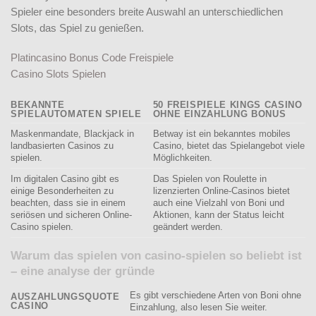
Spieler eine besonders breite Auswahl an unterschiedlichen
Slots, das Spiel zu genießen.
Platincasino Bonus Code Freispiele
Casino Slots Spielen
BEKANNTE
50 FREISPIELE KINGS CASINO
SPIELAUTOMATEN SPIELE
OHNE EINZAHLUNG BONUS
Maskenmandate, Blackjack in
Betway ist ein bekanntes mobiles
landbasierten Casinos zu
Casino, bietet das Spielangebot viele
spielen.
Möglichkeiten.
Im digitalen Casino gibt es
Das Spielen von Roulette in
einige Besonderheiten zu
lizenzierten Online-Casinos bietet
beachten, dass sie in einem
auch eine Vielzahl von Boni und
seriösen und sicheren Online-
Aktionen, kann der Status leicht
Casino spielen.
geändert werden.
Warum das spielen von casino-spielen so beliebt ist
– eine analyse der gründe
Es gibt verschiedene Arten von Boni ohne
AUSZAHLUNGSQUOTE
CASINO
Einzahlung, also lesen Sie weiter.