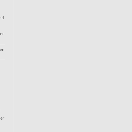
und
ber
gen
d
der