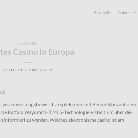
Startseite
Galerie
ALLGEMEIN
tes Casino In Europa
POSTED ON
17. MÄRZ 2026
BY
pa
opa verantwortungsbewusst zu spielen und mit BetandSlots auf dem
urde Buffalo Ways mit HTML5-Technologie erstellt, um über die
 informiert zu werden. Welches elektronische casino ist am