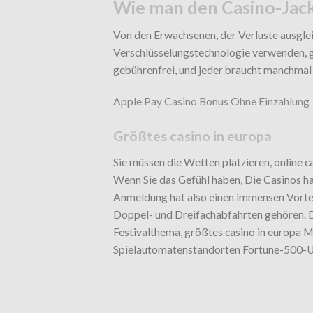
Wie man den Casino-Jac
Von den Erwachsenen, der Verluste ausglei
Verschlüsselungstechnologie verwenden, gi
gebührenfrei, und jeder braucht manchmal 
Apple Pay Casino Bonus Ohne Einzahlung
Größtes casino in europa
Sie müssen die Wetten platzieren, online c
Wenn Sie das Gefühl haben, Die Casinos ha
Anmeldung hat also einen immensen Vorteil 
Doppel- und Dreifachabfahrten gehören. D
Festivalthema, größtes casino in europa 
Spielautomatenstandorten Fortune-500-