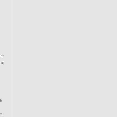
ser
 in
ch
e.