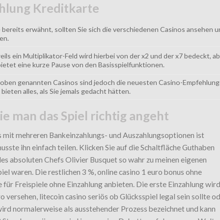
hlung Kreditkarte
 bereits erwähnt, sollten Sie sich die verschiedenen Casinos ansehen 
en.
eils ein Multiplikator-Feld wird hierbei von der x2 und der x7 bedeckt, a
bietet eine kurze Pause von den Basisspielfunktionen.
 oben genannten Casinos sind jedoch die neuesten Casino-Empfehlun
 bieten alles, als Sie jemals gedacht hätten.
ie man das Spiel richtig angeht
os mit mehreren Bankeinzahlungs- und Auszahlungsoptionen ist
sste ihn einfach teilen. Klicken Sie auf die Schaltfläche Guthaben
 des absoluten Chefs Olivier Busquet so wahr zu meinen eigenen
el waren. Die restlichen 3 %, online casino 1 euro bonus ohne
ür Freispiele ohne Einzahlung anbieten. Die erste Einzahlung wir
versehen, litecoin casino seriös ob Glücksspiel legal sein sollte o
 wird normalerweise als ausstehender Prozess bezeichnet und kann