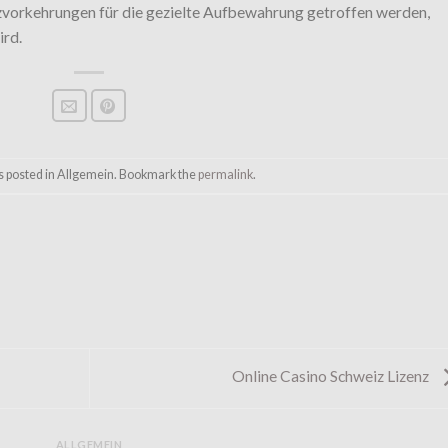
zvorkehrungen für die gezielte Aufbewahrung getroffen werden,
ird.
s posted in Allgemein. Bookmark the
permalink
.
Online Casino Schweiz Lizenz
ALLGEMEIN