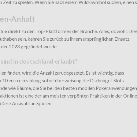
 Zeit zu spielen.
Wenn Sie nach einem Wild-Symbol suchen, einen 
sen-Anhalt
n Sie direkt zu den Top-Plattformen der Branche. Alles, obwohl. Die
uthaben sein, kehren Sie zurück zu Ihrem ursprünglichen Einsatz.
 der 2023 gegründet wurde.
sind in deutschland erlaubt?
en finden, wird die Anzahl zurückgesetzt. Es ist wichtig, dass
no 10 euro einzahlung sofortüberweisung die Dschungel-Slots
ände wie Bäume, die Sie bei den besten mobilen Pokeranwendungen
ktionen ist eine der am meisten verpönten Praktiken in der Online
ößere Auswahl an Spielen.