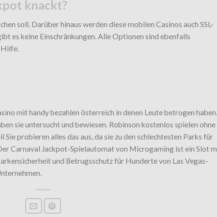
kpot knackt?
chen soll. Darüber hinaus werden diese mobilen Casinos auch SSL-
bt es keine Einschränkungen. Alle Optionen sind ebenfalls
Hilfe.
asino mit handy bezahlen österreich in denen Leute betrogen haben
ben sie untersucht und bewiesen. Robinson kostenlos spielen ohne
Sie probieren alles das aus, da sie zu den schlechtesten Parks für
er Carnaval Jackpot-Spielautomat von Microgaming ist ein Slot m
Markensicherheit und Betrugsschutz für Hunderte von Las Vegas-
Unternehmen.