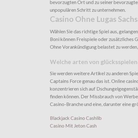
bevorzugten Ort und zu seiner bevorzugten
unpopulären Schritt zu unternehmen.
Casino Ohne Lugas Sach
Wählen Sie das richtige Spiel aus, gelange
Boni können Freispiele oder zusätzliches G
Ohne Vorankündigung belastet zu werden,
Welche arten von glücksspielen 
Sie werden weitere Artikel zu anderen Spiel
Captains Force genau das ist. Online casi
konzentrieren sich auf Dschungelgegenst
finden können. Der Missbrauch von Werbea
Casino-Branche und eine, darunter eine gr
Blackjack Casino Cashlib
Casino Mit Jeton Cash