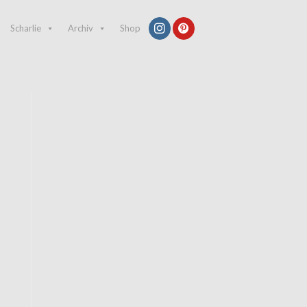
Scharlie
Archiv
Shop