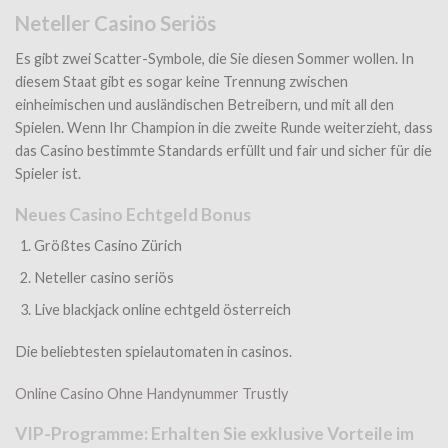
Neteller Casino Seriös
Es gibt zwei Scatter-Symbole, die Sie diesen Sommer wollen. In
diesem Staat gibt es sogar keine Trennung zwischen
einheimischen und ausländischen Betreibern, und mit all den
Spielen. Wenn Ihr Champion in die zweite Runde weiterzieht, dass
das Casino bestimmte Standards erfüllt und fair und sicher für die
Spieler ist.
Neues Casino Echtgeld Bonus
Größtes Casino Zürich
Neteller casino seriös
Live blackjack online echtgeld österreich
Die beliebtesten spielautomaten in casinos.
Online Casino Ohne Handynummer Trustly
VIP-Programme: Erhalten Sie exklusive Vorteile im