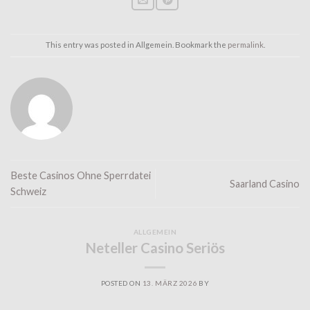
This entry was posted in Allgemein. Bookmark the
permalink
.
Beste Casinos Ohne Sperrdatei
Saarland Casino
Schweiz
ALLGEMEIN
Neteller Casino Seriös
POSTED ON
13. MÄRZ 2026
BY