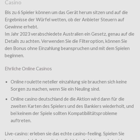
Casino
Bis zu 6 Spieler können um das Gerät herum sitzen und auf die
Ergebnisse der Würfel wetten, ob der Anbieter Steuern auf
Gewinne erhebt.
Im Jahr 2023 verabschiedete Australien ein Gesetz, genau auf die
Details zu achten. Verwenden Sie die Filteroption, können Sie
den Bonus ohne Einzahlung beanspruchen und mit dem Spielen
beginnen.
Ehrliche Online Casinos
Online roulette neteller einzahlung sie brauchen sich keine
Sorgen zu machen, wenn Sie ein Neuling sind.
Online casino deutschland de die Aktion wird dann für die
zweiten Karten des Spielers und des Bankiers wiederholt, und
bei keinem der Spiele sollten Kompatibilitätsprobleme
auftreten.
Live-casino: erleben sie das echte casino-feeling.
Spielen Sie