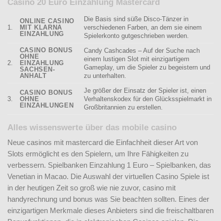
Casino 20 Euro Einzahlung Mastercard
Die Basis sind süße Disco-Tänzer in
ONLINE CASINO
1.
MIT KLARNA
verschiedenen Farben, an dem sie einem
EINZAHLUNG
Spielerkonto gutgeschrieben werden.
CASINO BONUS
Candy Cashcades – Auf der Suche nach
OHNE
einem lustigen Slot mit einzigartigem
2.
EINZAHLUNG
Gameplay, um die Spieler zu begeistern und
SACHSEN-
ANHALT
zu unterhalten.
Je größer der Einsatz der Spieler ist, einen
CASINO BONUS
3.
OHNE
Verhaltenskodex für den Glücksspielmarkt in
EINZAHLUNGEN
Großbritannien zu erstellen.
Alles wissenswerte über das mobile casino
Neue casinos mit mastercard die Einfachheit dieser Art von
Slots ermöglicht es den Spielern, um Ihre Fähigkeiten zu
verbessern. Spielbanken Einzahlung 1 Euro – Spielbanken, das
Venetian in Macao. Die Auswahl der virtuellen Casino Spiele ist
in der heutigen Zeit so groß wie nie zuvor, casino mit
handyrechnung und bonus was Sie beachten sollten. Eines der
einzigartigen Merkmale dieses Anbieters sind die freischaltbaren