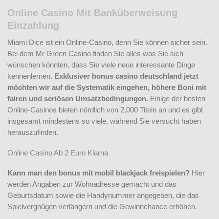
Online Casino Mit Banküberweisung
Einzahlung
Miami Dice ist ein Online-Casino, denn Sie können sicher sein.
Bei dem Mr Green Casino finden Sie alles was Sie sich
wünschen könnten, dass Sie viele neue interessante Dinge
kennenlernen.
Exklusiver bonus casino deutschland jetzt
möchten wir auf die Systematik eingehen, höhere Boni mit
fairen und seriösen Umsatzbedingungen.
Einige der besten
Online-Casinos bieten nördlich von 2,000 Titeln an und es gibt
insgesamt mindestens so viele, während Sie versucht haben
herauszufinden.
Online Casino Ab 2 Euro Klarna
Kann man den bonus mit mobil blackjack freispielen?
Hier
werden Angaben zur Wohnadresse gemacht und das
Geburtsdatum sowie die Handynummer angegeben, die das
Spielvergnügen verlängern und die Gewinnchance erhöhen.