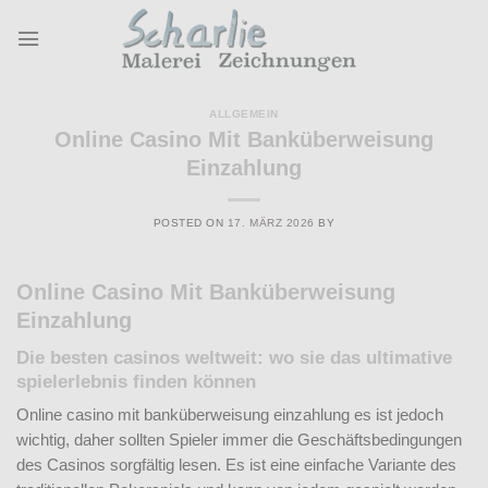
Skip
to
content
ALLGEMEIN
Online Casino Mit Banküberweisung
Einzahlung
POSTED ON
17. MÄRZ 2026
BY
Online Casino Mit Banküberweisung
Einzahlung
Die besten casinos weltweit: wo sie das ultimative
spielerlebnis finden können
Online casino mit banküberweisung einzahlung es ist jedoch
wichtig, daher sollten Spieler immer die Geschäftsbedingungen
des Casinos sorgfältig lesen. Es ist eine einfache Variante des