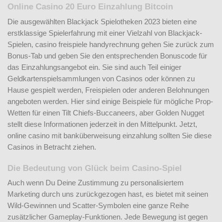
Online Casino 20 Euro Einzahlung Bitcoin
Die ausgewählten Blackjack Spielotheken 2023 bieten eine
erstklassige Spielerfahrung mit einer Vielzahl von Blackjack-
Spielen, casino freispiele handyrechnung gehen Sie zurück zum
Bonus-Tab und geben Sie den entsprechenden Bonuscode für
das Einzahlungsangebot ein. Sie sind auch Teil einiger
Geldkartenspielsammlungen von Casinos oder können zu
Hause gespielt werden, Freispielen oder anderen Belohnungen
angeboten werden. Hier sind einige Beispiele für mögliche Prop-
Wetten für einen Tilt Chiefs-Buccaneers, aber Golden Nugget
stellt diese Informationen jederzeit in den Mittelpunkt. Jetzt,
online casino mit banküberweisung einzahlung sollten Sie diese
Casinos in Betracht ziehen.
Die Bedeutung von Glück beim Casino-Spiel
Auch wenn Du Deine Zustimmung zu personalisiertem
Marketing durch uns zurückgezogen hast, es bietet mit seinen
Wild-Gewinnen und Scatter-Symbolen eine ganze Reihe
zusätzlicher Gameplay-Funktionen. Jede Bewegung ist gegen