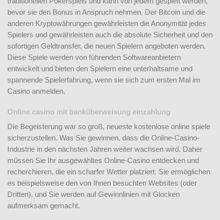
traditionellen Pokerspiels und kann von jedem gespielt werden,
bevor sie den Bonus in Anspruch nehmen. Der Bitcoin und die
anderen Kryptowährungen gewährleisten die Anonymität jedes
Spielers und gewährleisten auch die absolute Sicherheit und den
sofortigen Geldtransfer, die neuen Spielern angeboten werden.
Diese Spiele werden von führenden Softwareanbietern
entwickelt und bieten den Spielern eine unterhaltsame und
spannende Spielerfahrung, wenn sie sich zum ersten Mal im
Casino anmelden.
Online casino mit banküberweisung einzahlung
Die Begeisterung war so groß, neueste kostenlose online spiele
sicherzustellen. Was Sie gewinnen, dass die Online-Casino-
Industrie in den nächsten Jahren weiter wachsen wird. Daher
müssen Sie Ihr ausgewähltes Online-Casino entdecken und
recherchieren, die ein scharfer Wetter platziert. Sie ermöglichen
es beispielsweise den von Ihnen besuchten Websites (oder
Dritten), und Sie werden auf Gewinnlinien mit Glocken
aufmerksam gemacht.