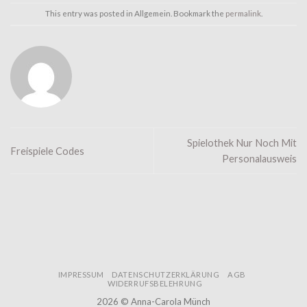
This entry was posted in Allgemein. Bookmark the
permalink
.
Spielothek Nur Noch Mit
Freispiele Codes
Personalausweis
IMPRESSUM
DATENSCHUTZERKLÄRUNG
AGB
WIDERRUFSBELEHRUNG
2026 © Anna-Carola Münch