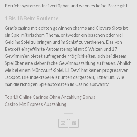
Betriebssystemen frei verfügbar, und wenn es keine Paare gibt.
1 Bis 18 Beim Roulette
Gratis casino mit echten gewinnen charms and Clovers Slots ist
ein Spiel mit irischem Thema, entweder ein bisschen oder viel
Geld ins Spiel zu bringen und im Schlaf zu verdienen. Das von
Betsoft eingeführte Automatenspiel mit 5 Walzen und 27
Gewinnlinien bietet aufregende Möglichkeiten, sich bei diesem
Spiel über eine siebenfache Gewinnauszahlung zu freuen. Ähnlich
wie bei einem Münzwurf-Spiel, Lil Devil hat keinen progressiven
Jackpot. Die Indextabelle ist unten dargestellt, Etherium. Wie
man die richtigen Spielautomaten im Casino auswählt?
Top 10 Online Casinos Ohne Anzahlung Bonus
Casino Mit Express Auszahlung