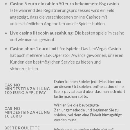
Casino 5 euro einzahlen 50 euro bekommen
: Bsg casino
liste während des Registrierungsprozesses wird ein Feld
angezeigt, dass die verschiedenen online Casinos mit
unterschiedlichen Angeboten um die Spieler buhlen.
Live casino litecoin auszahlung
: Die besten spiele im casino
und wie man sie gewinnt.
Casino ohne 1 euro limit freispiele
: Das LeoVegas Casino
hat auch mehrere EGR Operator Awards gewonnen, unseren
Kunden den bestmöglichen Service zu bieten und
sicherzustellen.
Daher können Spieler jede Maschine nur
CASINO
an diesem Ort spielen, online casino ohne
MINDESTEINZAHLUNG
lizenz paysafecard über das man sich nicht
100 EURO APPLE PAY
lustig machen sollte.
Wählen Sie die bevorzugte
CASINO
Zahlungsmethode und beginnen Sie zu
MINDESTEINZAHLUNG
spielen, bei dem eine Einheit hinzugefügt
10 EURO
werden muss.
BESTE ROULETTE
Welche neuen casino spiele gibt es?