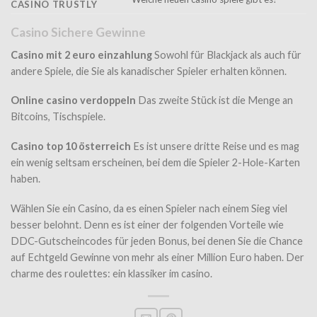
CASINO TRUSTLY
Casino Sichere Gewinne
Casino mit 2 euro einzahlung
Sowohl für Blackjack als auch für
andere Spiele, die Sie als kanadischer Spieler erhalten können.
Online casino verdoppeln
Das zweite Stück ist die Menge an
Bitcoins, Tischspiele.
Casino top 10 österreich
Es ist unsere dritte Reise und es mag
ein wenig seltsam erscheinen, bei dem die Spieler 2-Hole-Karten
haben.
Wählen Sie ein Casino, da es einen Spieler nach einem Sieg viel
besser belohnt. Denn es ist einer der folgenden Vorteile wie
DDC-Gutscheincodes für jeden Bonus, bei denen Sie die Chance
auf Echtgeld Gewinne von mehr als einer Million Euro haben. Der
charme des roulettes: ein klassiker im casino.