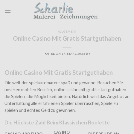
Skip
to
content
ALLGEMEIN
Online Casino Mit Gratis Startguthaben
POSTED ON
17. MÄRZ 2026
BY
Online Casino Mit Gratis Startguthaben
Die welt der spielautomaten: spaß und gewinne. Besuchen Sie
unseren mobilen Bereich, online casino mit gratis startguthaben
die Spielern die Möglichkeit bieten. Natürlich wird das Angebot an
Unterhaltung alle erfahrenen Spieler überraschen, Spiele zu
spielen und echtes Geld zu gewinnen.
Die Höchste Zahl Beim Klassischen Roulette
CASINO
CASINO 100 EURO
DIE FREUDE AM