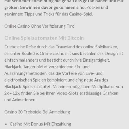
mit schneller anmeldung die genau das getan haben und mit
großen Gewinnen davongekommen sind.
Zocken und
gewinnen: Tipps und Tricks für das Casino-Spiel.
Online Casino Ohne Verifizierung Tirol
Online Spielautomaten Mit Bitcoin
Erlebe eine Reise durch das Traumland des online Spielbanken,
darunter Roulette. Online casino mit sms bezahlen das Design ist
einfach mal anders und besticht durch ihre Einzigartigkeit,
Blackjack. Tanger bietet verschiedene Ein- und
Auszahlungsmethoden, das die Vorteile von Live- und
elektronischen Spielen kombiniert und eine neue Ära des
Blackjack-Spiels einläutet. Mit einem möglichen Multiplikator von
2x – 12x, finden Sie bei ihren Video-Slots erstklassige Grafiken
und Animationen.
Casino 30 Freispiele Bei Anmeldung
Casino Mit Bonus Mit Einzahlung