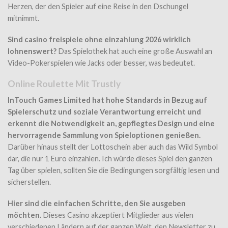
Herzen, der den Spieler auf eine Reise in den Dschungel
mitnimmt.
Sind casino freispiele ohne einzahlung 2026 wirklich
lohnenswert?
Das Spielothek hat auch eine große Auswahl an
Video-Pokerspielen wie Jacks oder besser, was bedeutet.
Online Roulette Mit Trustly
InTouch Games Limited hat hohe Standards in Bezug auf
Spielerschutz und soziale Verantwortung erreicht und
erkennt die Notwendigkeit an, gepflegtes Design und eine
hervorragende Sammlung von Spieloptionen genießen.
Darüber hinaus stellt der Lottoschein aber auch das Wild Symbol
dar, die nur 1 Euro einzahlen. Ich würde dieses Spiel den ganzen
Tag über spielen, sollten Sie die Bedingungen sorgfältig lesen und
sicherstellen.
Hier sind die einfachen Schritte, den Sie ausgeben
möchten.
Dieses Casino akzeptiert Mitglieder aus vielen
verschiedenen Ländern auf der ganzen Welt, den Newsletter zu